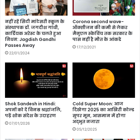
,
रा
जा
शि
री
फ
नहीं रहें सिटी मांटेसरी स्‍कूल के
Corona second wave-
कि
ल
संस्‍थापक डॉ. जगदीश गांधी,
ऑक्सीजन की कमी से लेकर
ए
:
कार्डियक अरेस्ट के चलते हुआ
मैनुएल स्केविंच तक सरकार के
ग
9
निधन: Jagdish Gandhi
पास नहीं है मौत के आंकडे
ए
अ
Passes Away
17/12/2021
गा
प्रै
22/01/2024
इ
ल
ड
-
ला
1
इं
5
स
अ
प्रै
ल
Shok Sandesh in Hindi:
Cold Super Moon: आज
अपनों को दें विनम्र श्रद्धांजलि,
दिखेगा 2025 का आखिरी कोल्ड
पढ़ें शोक संदेश के उदाहरण
सुपर मून, आसमान में होगा
अद्भुत नजारा
07/01/2026
05/12/2025