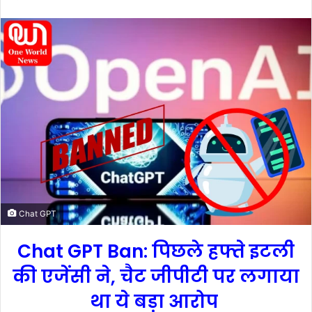
e
n
d
a
n
e
m
a
i
l
Chat GPT
Chat GPT Ban: पिछले हफ्ते इटली
की एजेंसी ने, चैट जीपीटी पर लगाया
था ये बड़ा आरोप