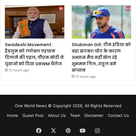
Swadeshi Movement:
Shubman Gill: टीम इंडिया को
हैंडलूम को ग्लोबल पहचान
बड़ा झटका! चोट के कारण
दिलाने की पहल, पीएम मोदी ने
अभ्यास मैच नहीं खेल रहे
युवाओं को दिया GRWM चैलेंज
शुभमन गिल, राहुल बने
कप्तान
12 hours ago
12 hours ago
One World News © Copyright 2026, All Rights Reserved
Home
Guest Post
About Us
Team
Disclaimer
Contact Us
Facebook
X
Pinterest
YouTube
Instagram