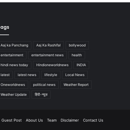
Tags
Aaj ka Panchang
Aaj Ka Rashifal
bollywood
entertainment
entertainment news
health
hindi news today
Hindioneworldnews
INDIA
latest
latest news
lifestyle
Local News
Oneworldnews
political news
Weather Report
Weather Update
हिंदी-न्यूज़
Guest Post
About Us
Team
Disclaimer
Contact Us