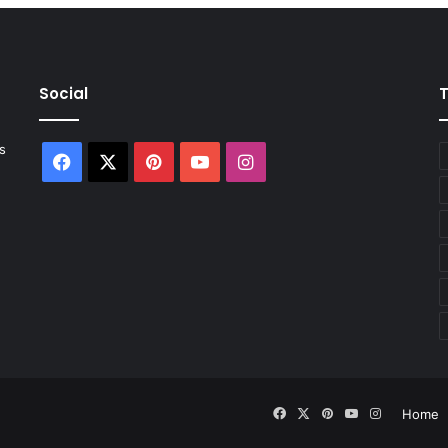
Social
s
Facebook
X
Pinterest
YouTube
Instagram
Facebook
X
Pinterest
YouTube
Instagram
Home