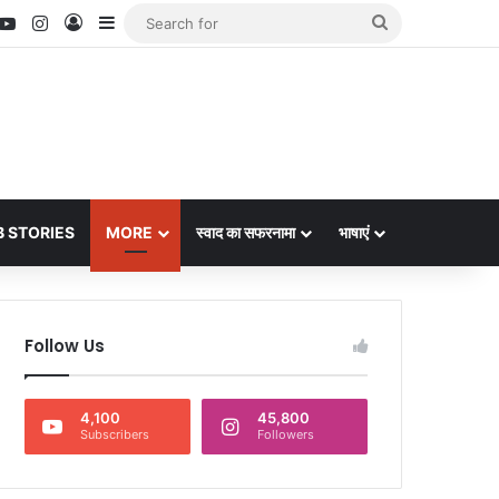
nterest
YouTube
Instagram
Log In
Sidebar
Search
for
 STORIES
MORE
स्वाद का सफरनामा
भाषाएं
Follow Us
4,100
45,800
Subscribers
Followers