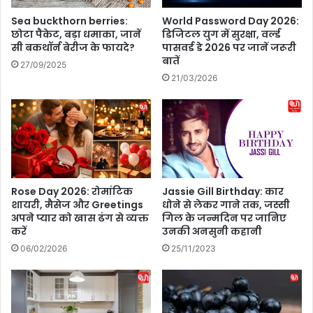
य
Sea buckthorn berries:
World Password Day 2026:
ह
छोटा पैकेट, बड़ा धमाका, जानें
डिजिटल युग में सुरक्षा, वर्ल्ड
है
सी बकथॉर्न बेरीज के फायदे?
पासवर्ड डे 2026 पर जानें जरूरी
ब
बातें
27/09/2025
ड़ी
21/03/2026
व
ज
ह
?
Rose Day 2026: रोमांटिक
Jassie Gill Birthday: कार
शायरी, मैसेज और Greetings
धोने से लेकर गाने तक, जस्सी
अपने प्यार को खास ढंग से व्यक्त
गिल के जन्मदिन पर जानिए
करें
उनकी अनसुनी कहानी
06/02/2026
25/11/2023