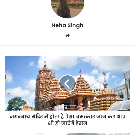
Neha Singh
We
bsi
te
ज
ग
न्ना
थ
मं
दि
र
में
हो
जगन्नाथ मंदिर में होता है ऐसा चमत्कार जान कर आप
ता
भी हो जाएँगे हैरान
है
ऐ