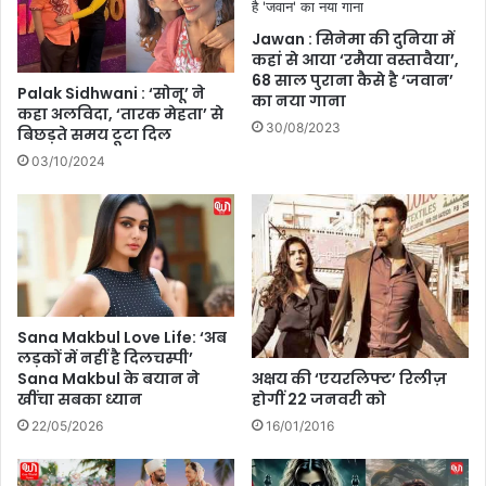
श
ना
,
ए
Jawan : सिनेमा की दुनिया में
य
जा
कहां से आया ‘रमैया वस्तावैया’,
मु
68 साल पुराना कैसे है ‘जवान’
एं
Palak Sidhwani : ‘सोनू’ ने
का नया गाना
ना
गे
कहा अलविदा, ‘तारक मेहता’ से
अ
,
30/08/2023
बिछड़ते समय टूटा दिल
भी
यो
03/10/2024
भी
गी
ख
मं
त
त्रि
रे
मं
के
ड
नि
ल
शा
का
न
वि
Sana Makbul Love Life: ‘अब
प
स्ता
लड़कों में नहीं है दिलचस्पी’
र
र
अक्षय की ‘एयरलिफ्ट’ रिलीज़
Sana Makbul के बयान ने
होगीं 22 जनवरी को
खींचा सबका ध्यान
त
य
16/01/2016
22/05/2026