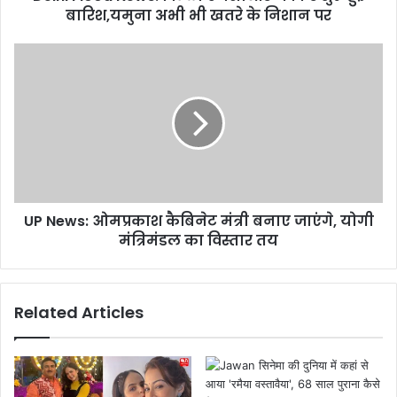
बारिश,यमुना अभी भी खतरे के निशान पर
N
e
w
U
s
P
:
N
दि
e
ल्ली
w
ए
s
न
:
सी
ओ
आ
म
र
UP News: ओमप्रकाश कैबिनेट मंत्री बनाए जाएंगे, योगी
प्र
में
मंत्रिमंडल का विस्तार तय
का
फि
श
र
कै
शु
बि
Related Articles
रू
ने
हु
ट
ई
मं
बा
त्री
रि
ब