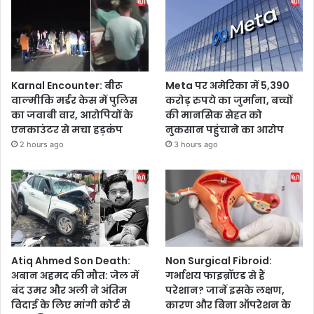
Karnal Encounter: बीरू
Meta पर अमेरिका में 5,390
वाल्मीकि मर्डर केस में पुलिस
करोड़ रुपये का जुर्माना, बच्चों
का जवाबी वार, आरोपियों के
की मानसिक सेहत को
एनकाउंटर से मचा हड़कंप
नुकसान पहुंचाने का आरोप
2 hours ago
3 hours ago
Atiq Ahmed Son Death:
Non Surgical Fibroid:
अबान अहमद की मौत: जेल में
गर्भाशय फाइब्रॉएड से हैं
बंद उमर और अली ने अंतिम
परेशान? जानें इसके लक्षण,
विदाई के लिए मांगी कोर्ट से
कारण और बिना ऑपरेशन के