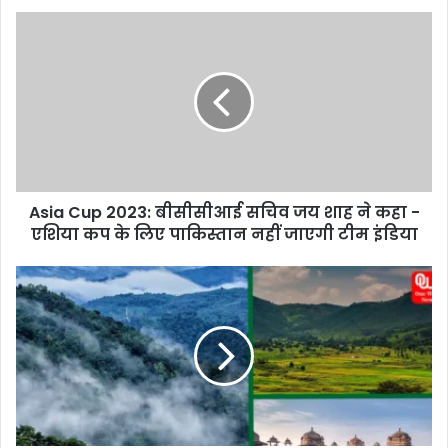
A
s
i
a
C
u
p
2
0
Asia Cup 2023: बीसीसीआई सचिव जय शाह ने कहा -
2
एशिया कप के लिए पाकिस्तान नहीं जाएगी टीम इंडिया
3
:
बी
O
सी
f
सी
f
आ
b
ई
e
स
a
चि
t
व
M
ज
o