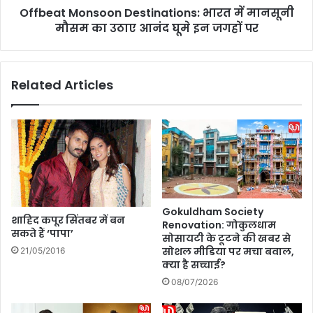
य
Offbeat Monsoon Destinations: भारत में मानसूनी
n
शा
मौसम का उठाए आनंद घूमे इन जगहों पर
s
ह
o
ने
o
क
n
Related Articles
हा
D
-
e
ए
s
शि
t
या
i
क
n
प
a
के
t
लि
i
Gokuldham Society
ए
o
शाहिद कपूर सिंतबर में बन
Renovation: गोकुलधाम
पा
सकते हैं ‘पापा’
n
सोसायटी के टूटने की खबर से
कि
s
सोशल मीडिया पर मचा बवाल,
21/05/2016
स्ता
:
क्या है सच्चाई?
न
भा
08/07/2026
न
र
हीं
त