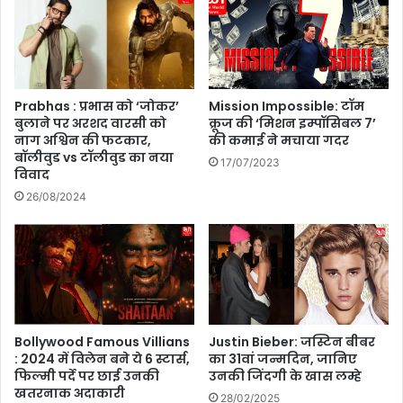
जा
में
ए
मा
गी
न
टी
सू
म
नी
इं
मौ
Prabhas : प्रभास को ‘जोकर’
Mission Impossible: टॉम
डि
बुलाने पर अरशद वारसी को
क्रूज की ‘मिशन इम्पॉसिबल 7’
स
नाग अश्विन की फटकार,
की कमाई ने मचाया गदर
या
म
बॉलीवुड vs टॉलीवुड का नया
का
17/07/2023
विवाद
उ
26/08/2024
ठा
ए
आ
नं
द
घू
मे
इ
Bollywood Famous Villians
Justin Bieber: जस्टिन बीबर
न
: 2024 में विलेन बने ये 6 स्टार्स,
का 31वां जन्मदिन, जानिए
ज
फिल्मी पर्दे पर छाई उनकी
उनकी जिंदगी के खास लम्हे
ग
खतरनाक अदाकारी
28/02/2025