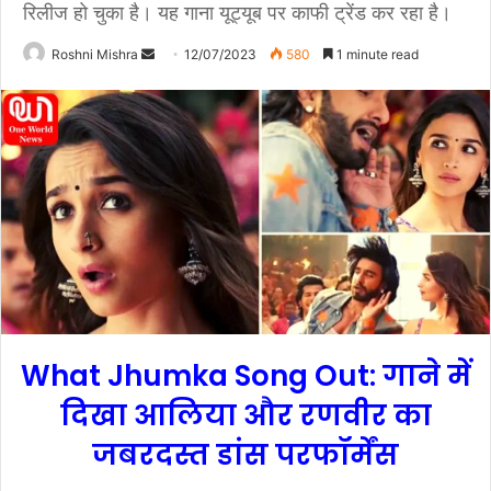
रिलीज हो चुका है। यह गाना यूट्यूब पर काफी ट्रेंड कर रहा है।
Roshni Mishra
S
12/07/2023
580
1 minute read
e
n
d
a
n
e
m
a
i
l
What Jhumka Song Out:
गाने में
दिखा आलिया और रणवीर का
जबरदस्त डांस
परफॉर्मेंस