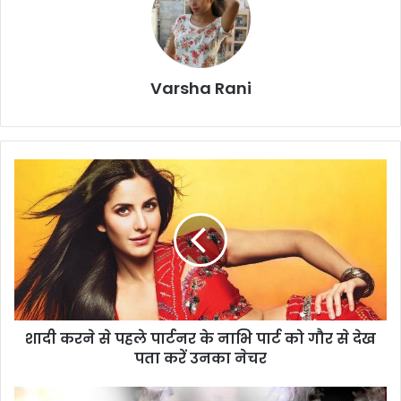
Varsha Rani
शा
दी
क
र
ने
से
प
ह
ले
शादी करने से पहले पार्टनर के नाभि पार्ट को गौर से देख
पा
पता करें उनका नेचर
र्ट
न
र
स