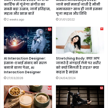
कार्डिफ में गूंजेगा संगीत का
जाने क्यों मनाई जाती है मौनी
सबसे बड़ा उत्सव, जानें इतिहास,
अमावस्या? साथ ही जाने इसका
महत्व और खास बातें
पूजा महत्व और तिथि
2 weeks ago
31/01/2022
AI Interaction Designer:
Stretching Body :क्या आप
इंसान-एआई संवाद को सरल
जानते हैं अंगड़ाई लेने पर शरीर
बनाने वाला पेशा, AI
को क्यों मिलती है राहत? क्‍या
Interaction Designer
कहता है साइंस
27/03/2026
24/04/2024