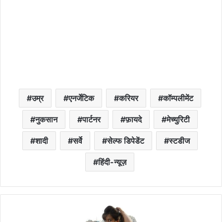
उम्र
एनर्जेटिक
करियर
कॉम्पलीमेंट
नुकसान
पार्टनर
फ़ायदे
मेच्युरिटी
शादी
सर्वे
सेल्फ डिपेडेंट
स्टडीज
हिंदी-न्यूज़