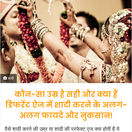
d
a
n
e
m
a
i
l
शादी
कौन-सा उम्र है सही और क्या हैं
डिफरेंट ऐज में शादी करने के अलग-
अलग फायदे और नुकसान!
वैसे शादी करने की उम्र या शादी की परफेक्ट एज क्या होती है ये