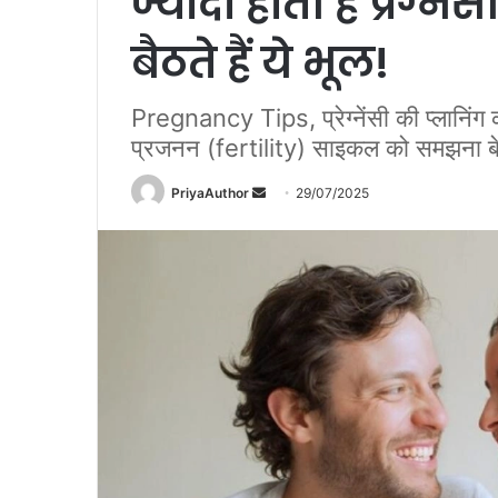
ज्यादा होती है प्रेग
बैठते हैं ये भूल!
Pregnancy Tips, प्रेग्नेंसी की प्लानिंग 
प्रजनन (fertility) साइकल को समझना बे
PriyaAuthor
S
29/07/2025
e
n
d
a
n
e
m
a
i
l