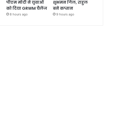
पीएम मोदी ने युवाओं
शुभमन गिल, राहुल
को दिया GRWM चैलेंज
बने कप्तान
8 hours ago
9 hours ago