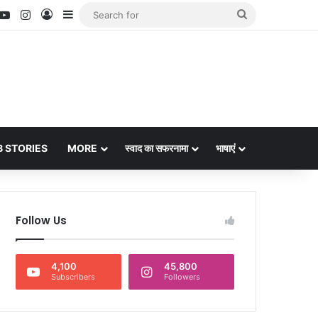
nterest
YouTube
Instagram
Log In
Sidebar
Search
for
 STORIES
MORE
स्वाद का सफरनामा
भाषाएं
Follow Us
4,100
45,800
Subscribers
Followers