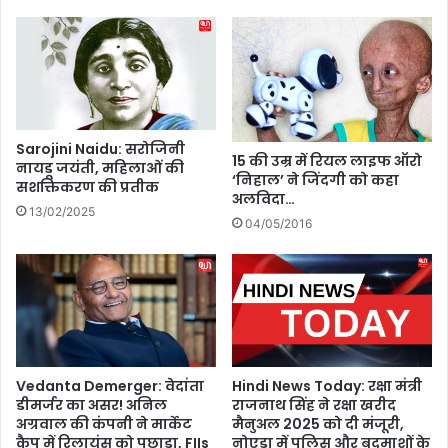
धु
दौ
लि
रा
का
,
औ
क्या
र
ब
जि
द
या
ले
Sarojini Naidu: सरोजिनी
का
गी
15 की उम्र में रियल लाइफ ऑरो
नायडू जयंती, महिलाओं की
ज
यु
‘निहाल’ ने जिंदगी को कहा
सशक्तिकरण की प्रतीक
ल
द्ध
अलविदा…
13/02/2025
वा
की
04/05/2016
दि
शा
?
Vedanta Demerger: वेदांता
Hindi News Today: रक्षा मंत्री
डीमर्जर का असर! अनिल
राजनाथ सिंह ने रक्षा खरीद
अग्रवाल की कंपनी ने मार्केट
मैनुअल 2025 को दी मंजूरी,
कैप में रिलायंस को पछाड़ा, FIIs
नोएडा में पुलिस और बदमाशों के