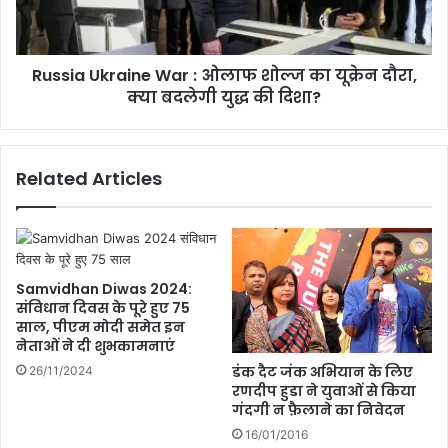
ति
U
हा
k
स
r
,
Russia Ukraine War : ओलाफ शोल्ज का यूक्रेन दौरा,
a
U
क्या बदलेगी युद्ध की दिशा?
i
M
n
B
e
पे
Related Articles
जें
W
ट
a
2
r
0
:
2
ओ
4
ला
Samvidhan Diwas 2024:
में
फ
संविधान दिवस के पूरे हुए 75
ना
साल, पीएम मोदी समेत इन
शो
नेताओं ने दी शुभकामनाएं
ग
ल्ज
पु
का
डंक दैट जंक अभियान के लिए
26/11/2024
र
यू
रणदीप हुडा ने युवाओं से किया
की
गंदगी न फ़ैलाने का निवेदन
क्रे
म
न
16/01/2016