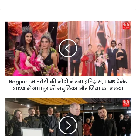
N
a
g
p
u
r
:
मां
-
Nagpur : मां-बेटी की जोड़ी ने रचा इतिहास, UMB पेजेंट
बे
2024 में नागपुर की मधुलिका और जिया का जलवा
टी
की
जो
R
ड़ी
u
ने
s
र
s
चा
i
इ
a