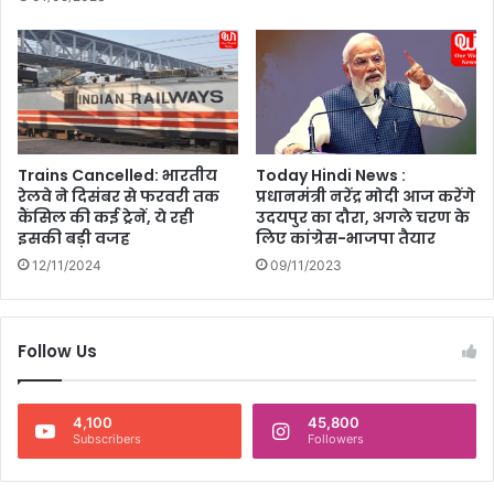
का
सा
है
थ
ए
हु
क
ई
द
दि
म
न
स
की
Trains Cancelled: भारतीय
Today Hindi News :
टी
शु
रेलवे ने दिसंबर से फरवरी तक
प्रधानमंत्री नरेंद्र मोदी आज करेंगे
क
रु
कैंसिल की कई ट्रेनें, ये रही
उदयपुर का दौरा, अगले चरण के
आ
इसकी बड़ी वजह
लिए कांग्रेस-भाजपा तैयार
त
12/11/2024
09/11/2023
Follow Us
4,100
45,800
Subscribers
Followers