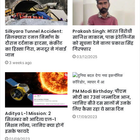
र
व
हे
ज
गा
न
दि
क
ल्ली
Silkyara Tunnel Accident:
Prakash Singh: भारत विरोधी
म
में
सिलक्यारा टनल निर्माण के
साजिश नाकाम, पाक इंटेलिजेंस
क
आ
दौरान दर्दनाक हादसा, कंक्रीट
को सूचना देने वाला प्रकाश सिंह
र
ज
का हिस्सा गिरा, मजदूर ने गंवाई
गिरफ्तार
ने
का
जान
03/12/2025
के
मौ
3 weeks ago
लि
स
ए
म
कै
,
से
यू
PM Modi Birthday: पीएम
खा
पी
मोदी का 73वां जन्मदिन आज,
एं
में
जानिए बीते दस सालों में उनके
मे
आ
लिए कैसा रहा ये खास दिन
थी
ज
Aditya L-1 Mission: 2
17/09/2023
,
सितम्बर को आदित्य एल-1
को
ये
मिशन लॉन्च, जानिए क्या होगें
ह
इसके फायदे
त
रे
री
के
01/09/2023