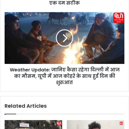
u
एक दम सटीक
g
r
W
e
e
e
a
k
t
t
h
o
e
l
r
o
U
s
p
e
Weather Update: जानिए कैसा रहेगा दिल्ली में आज
d
w
का मौसम, यूपी में आज कोहरे के साथ हुई दिन की
a
e
t
शुरुआत
i
e
g
:
h
जा
Related Articles
t
नि
:
ए
जा
कै
नि
सा
ए