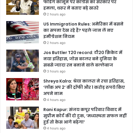
फंडिंग कानून पर कांग्रेस का सरकार पर
हमला, थरूर ने बताए बड़े खतरे
2 hours ago
US Immigration Rules: अमेरिका में बसने
का सपना देख रहे हैं? पहले जान लें नए
इमीग्रेशन नियम
2 hours ago
Jos Buttler T20 record: टी20 क्रिकेट में
नया इतिहास, जोस बटलर बने दुनिया के
सबसे ज्यादा रन बनाने वाले बल्लेबाज
3 hours ago
Shreya Kalra: श्रेया कालरा ने रचा इतिहास,
‘लॉक अप 2’ की ट्रॉफी और 1 करोड़ रुपये किए
अपने नाम
4 hours ago
Rani Kapur: संजय कपूर परिवार विवाद में
सुप्रीम कोर्ट की दो टूक, ‘मध्यस्थता सफल नहीं
हुई तो केस आगे बढ़ेगा’
4 hours ago