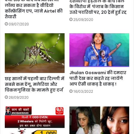
देशव्यापी हड़ताल के बीच बिल
छु
न
लॉन्च कर सकता है वीडियो
के विरोध में पंजाब के किसान
ट
लॉ
कॉन्फ्रेंसिंग एप, जाने Airtel की
उतरे पटरियों पर, 20 ट्रेनें हुई रद्द
का
न्च
तैयारी
25/09/2020
रा
कि
09/07/2020
या
ग
या
Jhulan Goswami की दमदार
पारी देख कर कहते रह जायेंगे
छह सालों में पहली बार दिल्ली में
आप ऐसी धाकड़ है धाकड़ !
सबसे कम डेंगू, मलेरिया और
चिकनगुनिया के मामले हुए दर्ज
16/03/2022
26/09/2020