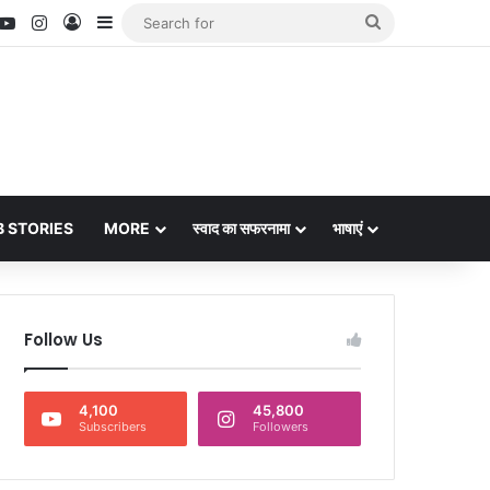
nterest
YouTube
Instagram
Log In
Sidebar
Search
for
 STORIES
MORE
स्वाद का सफरनामा
भाषाएं
Follow Us
4,100
45,800
Subscribers
Followers