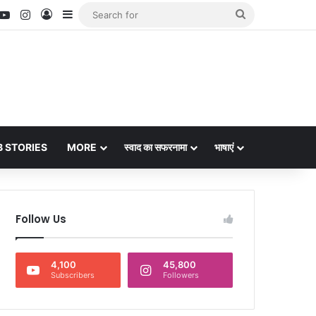
nterest
YouTube
Instagram
Log In
Sidebar
Search
for
 STORIES
MORE
स्वाद का सफरनामा
भाषाएं
Follow Us
4,100
45,800
Subscribers
Followers