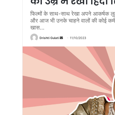
की उम्र में रखा हिंद
फिल्मों के साथ-साथ रेखा अपने आकर्षक लुक
और आज भी उनके चाहने वालों की कोई कमी न
खास...
Drishti Gulati
S
11/10/2023
e
n
d
a
n
e
m
a
i
l