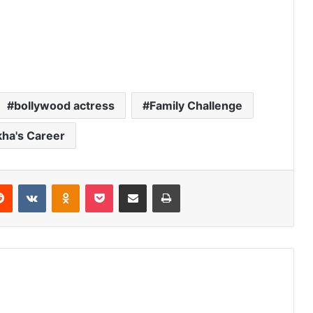
bollywood actress
Family Challenge
ha's Career
Reddit
VKontakte
Odnoklassniki
Pocket
Share via Email
Print