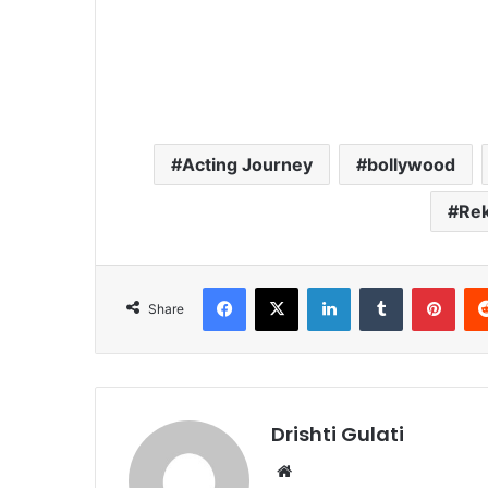
Acting Journey
bollywood
Rek
Facebook
X
LinkedIn
Tumblr
Pinterest
Share
Drishti Gulati
We