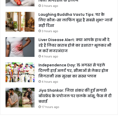
बिना ऑपरेशन के इलाज
3 hours ago
Laughing Buddha Vastu Tips: घर के
लिए कौन-सा लाफिंग बुद्ध है सबसे शुभ? जानें
सही दिशा
3 hours ago
Liver Disease Alert: क्या आपके हाथ भी दे
रहे हैं लिवर खराब होने का इशारा? भूलकर भी
न करें नजरअंदाज
4 hours ago
Independence Day: 15 अगस्त से पहले
दिल्ली हाई अलर्ट पर, सीमाओं से लेकर ड्रोन
निगरानी तक सुरक्षा का सख्त प्लान
4 hours ago
Jiya Shankar: जिया शंकर की हुई सगाई!
बॉयफ्रेंड के प्रपोजल पर छलके आंसू, फैंस ने दी
बधाई
17 hours ago