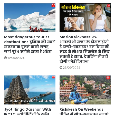
Most dangerous tourist
Motion Sickness: क्या
destinations:दुनिया की सबसे
आपको भी सफर के दौरान होती
खतरनाक घूमने वाली जगह,
है उल्टी-घबराहट? इन टिप्स की
जहां पूरे 6 महीने रहता है अंधेरा
मदद से मोशन सिकनेस से मिल
सकती है राहत, ट्रैवलिंग में नहीं
12/04/2024
होगी कोई दिक्कत
23/09/2024
Jyotirlinga Darshan With
Rishikesh On Weekends:
IRCTC: ज्योतिर्लिंगों के दर्शन
वीकेंड में सोच-समझकर बनाएं