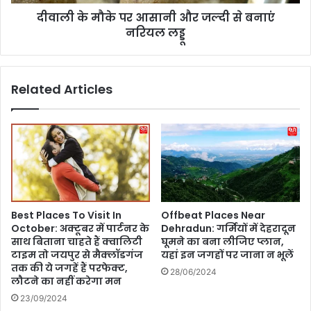
शा
आ
ह
दीवाली के मौके पर आसानी और जल्दी से बनाएं
सा
मी
नरियल लड्डू
नी
डि
औ
या
र
के
ज
Related Articles
सा
ल्दी
म
से
ने
ब
आ
ना
एं
एं
न
रि
य
ल
Best Places To Visit In
Offbeat Places Near
ल
October: अक्टूबर में पार्टनर के
Dehradun: गर्मियों में देहरादून
ड्डू
साथ बिताना चाहते हैं क्वालिटी
घूमने का बना लीजिए प्लान,
टाइम तो जयपुर से मैक्‍लॉडगंज
यहां इन जगहों पर जाना न भूलें
तक की ये जगहें हैं परफेक्ट,
28/06/2024
लौटने का नहीं करेगा मन
23/09/2024