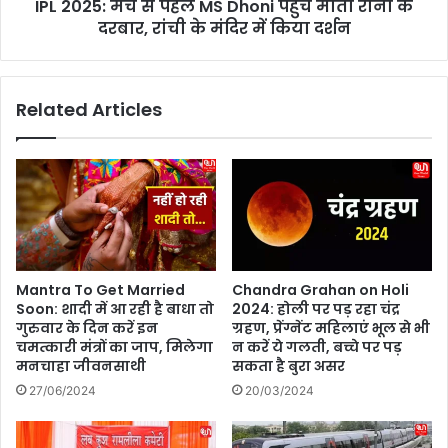
:
IPL 2025: मैच से पहले MS Dhoni पहुंचे माता रानी के
च
बो
दरबार, रांची के मंदिर में किया दर्शन
से
म
प
न
ह
ई
ले
Related Articles
रा
M
नी
S
की
D
डा
h
य
o
रे
n
क्टो
i
रि
प
य
हुं
Mantra To Get Married
Chandra Grahan on Holi
ल
चे
Soon: शादी में आ रही है बाधा तो
2024: होली पर पड़ रहा चंद्र
डे
मा
गुरुवार के दिन करें इन
ग्रहण, प्रेंग्नेंट महिलाएं भूल से भी
ब्यू
ता
चमत्कारी मंत्रों का जाप, मिलेगा
न करें ये गलती, बच्चे पर पड़
'
रा
मनचाहा जीवनसाथी
सकता है बुरा असर
मे
नी
27/06/2024
20/03/2024
ह
के
ता
द
बॉ
र