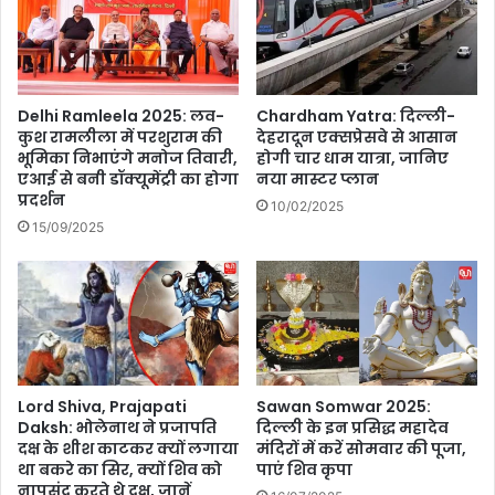
य
बा
ज़
र
'
,
ओ
रां
टी
ची
Delhi Ramleela 2025: लव-
Chardham Yatra: दिल्ली-
टी
कुश रामलीला में परशुराम की
देहरादून एक्सप्रेसवे से आसान
के
भूमिका निभाएंगे मनोज तिवारी,
होगी चार धाम यात्रा, जानिए
प
मं
एआई से बनी डॉक्यूमेंट्री का होगा
नया मास्टर प्लान
र
दि
प्रदर्शन
ज
र
10/02/2025
ल्द
15/09/2025
में
हो
कि
गी
या
रि
द
ली
र्श
ज
न
Lord Shiva, Prajapati
Sawan Somwar 2025:
Daksh: भोलेनाथ ने प्रजापति
दिल्ली के इन प्रसिद्ध महादेव
दक्ष के शीश काटकर क्यों लगाया
मंदिरों में करें सोमवार की पूजा,
था बकरे का सिर, क्यों शिव को
पाएं शिव कृपा
नापसंद करते थे दक्ष, जानें