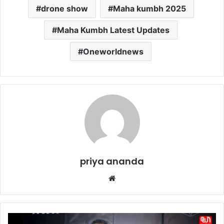
drone show
Maha kumbh 2025
Maha Kumbh Latest Updates
Oneworldnews
priya ananda
We
bsi
te
T