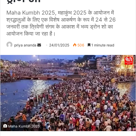
Maha Kumbh 2025, महाकुंभ 2025 के आयोजन में
श्रद्धालुओं के लिए एक विशेष आकर्षण के रूप में 24 से 26
जनवरी तक त्रिवेणी संगम के आकाश में भव्य ड्रोन शो का
आयोजन किया जा रहा है।
priya ananda
S
24/01/2025
506
1 minute read
e
n
d
a
n
e
m
a
i
l
Maha Kumbh 2025