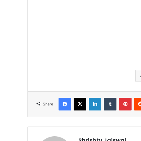
Facebook
X
LinkedIn
Tumblr
Pinterest
Share
Shrishty Jaiswal