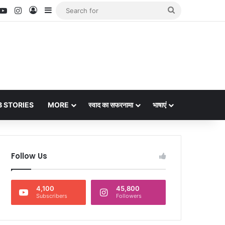
nterest
YouTube
Instagram
Log In
Sidebar
Search
for
 STORIES
MORE
स्वाद का सफरनामा
भाषाएं
Follow Us
4,100
45,800
Subscribers
Followers