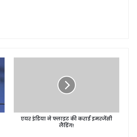
ए
य
र
इं
डि
या
ने
फ्ला
इ
एयर इंडिया ने फ्लाइट की कराई इमरजेंसी
ट
लैंडिंग!
की
क