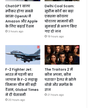
ChatGPT वाला
Delhi Coal Scam:
स्पीकर होगा सबसे
सुप्रीम कोर्ट का बड़ा
खास! OpenAI ने
एक्शन! कोयला
Amazon और Apple
घोटाला मामलों की
के लिए बढ़ाई टेंशन
सुनवाई से अलग किए
गए दो जज
3 hours ago
19 hours ago
F-2 Fighter Jet:
The Traitors 2 में
भारत में पहली बार
कौन अपना, कौन
जापान के F-2 लड़ाकू
पराया? ट्रेलर ने खोले
विमान! चीन की बढ़ी
धोखे और सस्पेंस के
टेंशन, Global Times
राज
ने दी चेतावनी
21 hours ago
20 hours ago