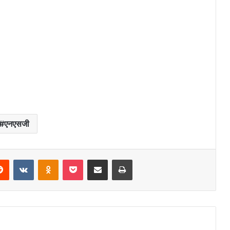
एनएसजी
Reddit
VKontakte
Odnoklassniki
Pocket
Share via Email
Print