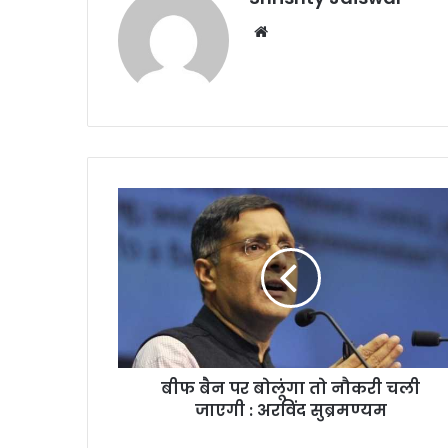
We
bsi
te
बी
फ
बै
न
प
र
बो
लूं
गा
बीफ बैन पर बोलूंगा तो नौकरी चली
तो
जाएगी : अरविंद सुब्रमण्‍यम
नौ
क