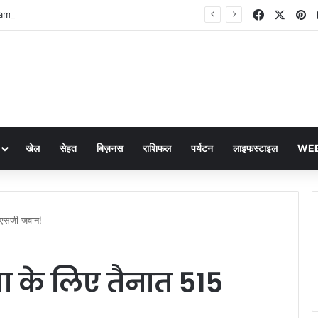
Facebook
X
Pi
Delhi Coal Scam: सुप्रीम कोर्ट का बड़ा एक्शन! कोयला घोटाला मामलों की सुनवाई से अलग किए गए दो जज
खेल
सेहत
बिज़नस
राशिफल
पर्यटन
लाइफस्टाइल
WEB
एनएसजी जवान!
षा के लिए तैनात 515