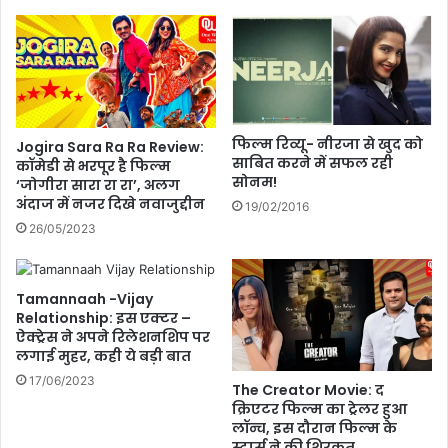
या
यू
पी
का
न
या
लो
फिल्म रिव्यू- नीरजा से खुद को
Jogira Sara Ra Ra Review:
का
साबित करने में सफल रही
कॉमेडी से भरपूर है फिल्म
यु
सोनम!
‘जोगीरा सारा रा रा’, अलग
क्त
अंदाज में नजर दिखे नवाजुद्दीन
19/02/2016
26/05/2023
Tamannaah -Vijay
Relationship: इस एक्टर –
ऐक्ट्रेस ने अपने रिलेशनशिप पर
लगाई मुहर, कही ये बड़ी बात
17/06/2023
The Creator Movie: द
क्रिएटर फिल्म का ट्रेलर हुआ
लॉन्च, इस दौरान फिल्म के
स्टार्स ने की शिरकत