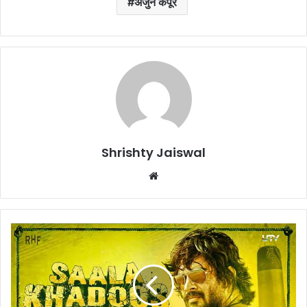
अर्जुन कपूर
Shrishty Jaiswal
We
bsi
te
'
सा
ला
ख
ड़ू
स