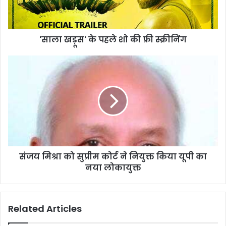
'
के
प
'साला खड़ूस' के पहले शो की फ्री स्क्रीनिंग
ह
ले
शो
सं
की
ज
फ्री
य
स्क्री
मि
निं
श्रा
ग
को
सु
प्री
म
संजय मिश्रा को सुप्रीम कोर्ट ने नियुक्त किया यूपी का
को
नया लोकायुक्त
र्ट
ने
नि
यु
Related Articles
क्त
कि