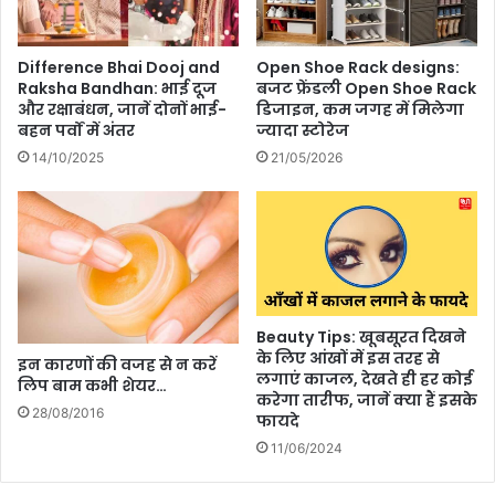
ने
श
न
Difference Bhai Dooj and
Open Shoe Rack designs:
Raksha Bandhan: भाई दूज
बजट फ्रेंडली Open Shoe Rack
है
और रक्षाबंधन, जानें दोनों भाई-
डिजाइन, कम जगह में मिलेगा
टो
बहन पर्वों में अंतर
ज्यादा स्टोरेज
फू
14/10/2025
21/05/2026
Beauty Tips: खूबसूरत दिखने
के लिए आंखों में इस तरह से
इन कारणों की वजह से न करें
लगाएं काजल, देखते ही हर कोई
लिप बाम कभी शेयर…
करेगा तारीफ, जानें क्या हैं इसके
28/08/2016
फायदे
11/06/2024