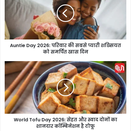
n
t
i
e
D
a
y
Auntie Day 2026: परिवार की सबसे प्यारी शख्सियत
2
को समर्पित खास दिन
0
2
6
W
:
o
प
r
रि
l
वा
d
र
T
की
o
स
f
ब
u
से
World Tofu Day 2026: सेहत और स्वाद दोनों का
D
प्या
शानदार कॉम्बिनेशन है टोफू
a