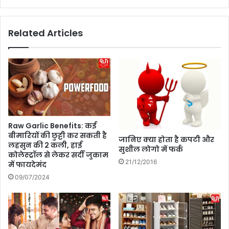
री
y
श
2
ख्सि
0
Related Articles
य
2
त
6
को
:
स
से
म
ह
र्पि
त
त
औ
खा
र
स
स्वा
Raw Garlic Benefits: कई
दि
द
बीमारियों की छुट्टी कर सकती है
जानिए क्या होता है कपटी और
न
दो
लहसुन की 2 कली, हाई
सुशील लोगो में फर्क
नों
कोलेस्ट्रॉल से लेकर सर्दी जुकाम
का
21/12/2016
में फायदेमंद
शा
09/07/2024
न
दा
र
कॉ
म्बि