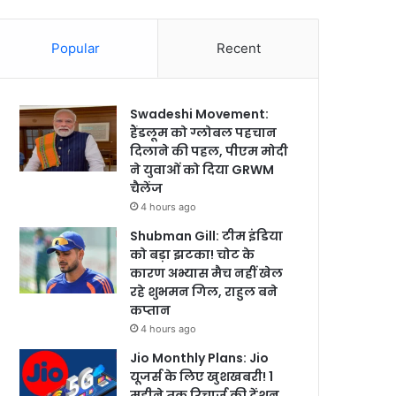
Popular
Recent
Swadeshi Movement:
हैंडलूम को ग्लोबल पहचान
दिलाने की पहल, पीएम मोदी
ने युवाओं को दिया GRWM
चैलेंज
4 hours ago
Shubman Gill: टीम इंडिया
को बड़ा झटका! चोट के
कारण अभ्यास मैच नहीं खेल
रहे शुभमन गिल, राहुल बने
कप्तान
4 hours ago
Jio Monthly Plans: Jio
यूजर्स के लिए खुशखबरी! 1
महीने तक रिचार्ज की टेंशन