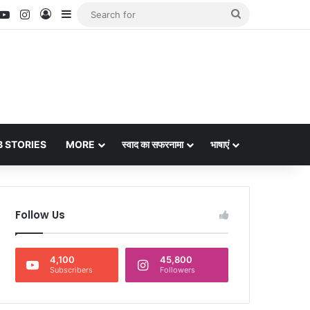
nterest
YouTube
Instagram
Log In
Sidebar
Search
for
 STORIES
MORE
स्वाद का सफरनामा
भाषाएं
Follow Us
4,100
45,800
Subscribers
Followers