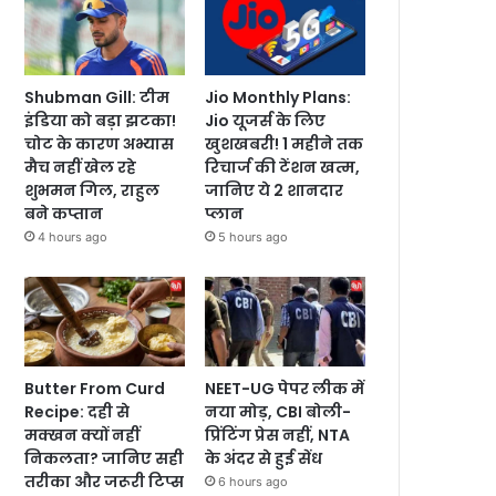
Shubman Gill: टीम
Jio Monthly Plans:
इंडिया को बड़ा झटका!
Jio यूजर्स के लिए
चोट के कारण अभ्यास
खुशखबरी! 1 महीने तक
मैच नहीं खेल रहे
रिचार्ज की टेंशन खत्म,
शुभमन गिल, राहुल
जानिए ये 2 शानदार
बने कप्तान
प्लान
4 hours ago
5 hours ago
Butter From Curd
NEET-UG पेपर लीक में
Recipe: दही से
नया मोड़, CBI बोली-
मक्खन क्यों नहीं
प्रिंटिंग प्रेस नहीं, NTA
निकलता? जानिए सही
के अंदर से हुई सेंध
तरीका और जरूरी टिप्स
6 hours ago