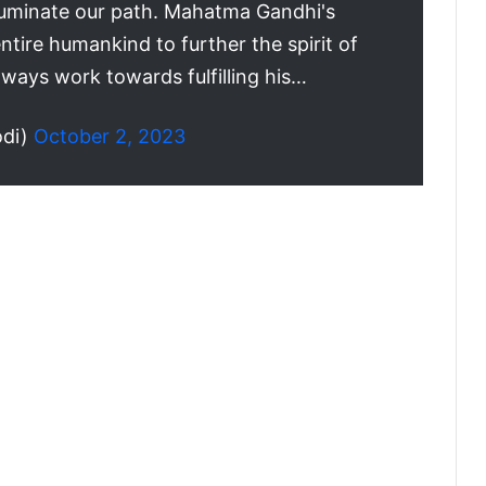
lluminate our path. Mahatma Gandhi's
entire humankind to further the spirit of
ways work towards fulfilling his…
odi)
October 2, 2023