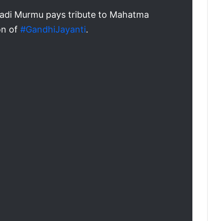
padi Murmu pays tribute to Mahatma
on of
#GandhiJayanti
.