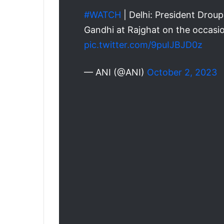
#WATCH
| Delhi: President Drou
Gandhi at Rajghat on the occasi
pic.twitter.com/9puIJBJD0z
— ANI (@ANI)
October 2, 2023