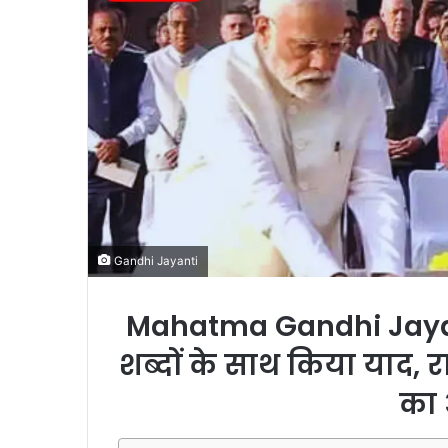
m
a
i
l
Gandhi Jayanti
Mahatma Gandhi Jayant
शब्दों के साथ किया याद, 
का