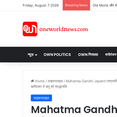
Friday, August 7 2026
Breaking News
न्यूज़
OWN POLITICS
OWN निरवावा
मनोरंजन
Home
/
लाइफस्टाइल
/
Mahatma Gandhi Jayanti:राष्ट्रपति मुर्मू
खरीदकर दें बापू को श्रद्धांजलि
लाइफस्टाइल
Mahatma Gandhi Jay