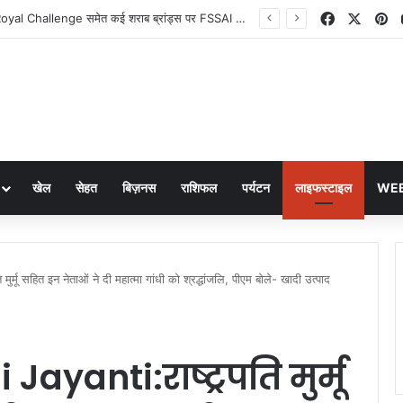
Facebook
X
Pi
American Football Day 2026: अमेरिकी फुटबॉल के रोमांच और विरासत का जश्न
खेल
सेहत
बिज़नस
राशिफल
पर्यटन
लाइफस्टाइल
WEB
 सहित इन नेताओं ने दी महात्मा गांधी को श्रद्धांजलि, पीएम बोले- खादी उत्‍पाद
anti:राष्ट्रपति मुर्मू