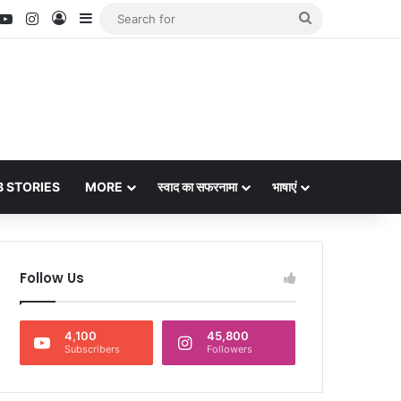
nterest
YouTube
Instagram
Log In
Sidebar
Search
for
 STORIES
MORE
स्वाद का सफरनामा
भाषाएं
Follow Us
4,100
45,800
Subscribers
Followers