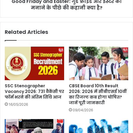
ए
Good Friday and Easter: गुड फ्राइडे और ईस्टर को
y
से
मनाने के पीछे की कहानी क्या है?
a
क्स
n
से
d
जु
E
Related Articles
ड़े
a
स
s
प
t
नों
e
का
r
क्या
:
है
गु
म
ड
त
फ्रा
SSC Stenographer
CBSE Board 10th Result
ल
इ
Vacancy 2026: 731 वैकेंसी पर
2026: 2026 में सीबीएसई 10वीं
ब
डे
फॉर्म भरने की अंतिम तिथि आज
का रिजल्ट कब होगा घोषित?
औ
जानें पूरी जानकारी
16/05/2026
र
09/04/2026
ई
स्ट
र
को