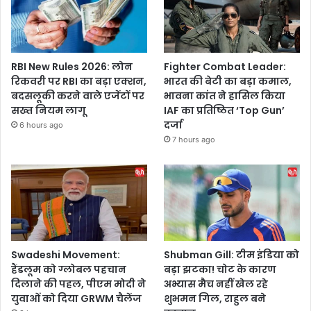
RBI New Rules 2026: लोन
Fighter Combat Leader:
रिकवरी पर RBI का बड़ा एक्शन,
भारत की बेटी का बड़ा कमाल,
बदसलूकी करने वाले एजेंटों पर
भावना कांत ने हासिल किया
सख्त नियम लागू
IAF का प्रतिष्ठित ‘Top Gun’
दर्जा
6 hours ago
7 hours ago
Swadeshi Movement:
Shubman Gill: टीम इंडिया को
हैंडलूम को ग्लोबल पहचान
बड़ा झटका! चोट के कारण
दिलाने की पहल, पीएम मोदी ने
अभ्यास मैच नहीं खेल रहे
युवाओं को दिया GRWM चैलेंज
शुभमन गिल, राहुल बने