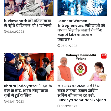
म
ना
ने
के
k. Viswanath की अंतिम यात्रा
Loan for Women
पी
में पहुंचे ये दिग्गज, दी श्रद्धांजली
Entrepreneurs: महिलाओ को
अपना बिज़नेस बढ़ाने के लिए
छे
03/02/2023
कहा से मिलेगा आसान
की
फ़ाइनेंस?
क
हा
06/01/2022
नी
क्या
है
?
Bharat jodo yatra: 9 दिन के
नए साल पर सरकार ने दिया
ब्रेक के बाद, भारत जोड़ो यात्रा
खास तोहफा, स्मॉल सेविंग
यूपी में हुई दाखिल
स्कीम की ब्याज दर बढ़ी:
Sukanya Samriddhi Yojana
03/01/2023
30/12/2023