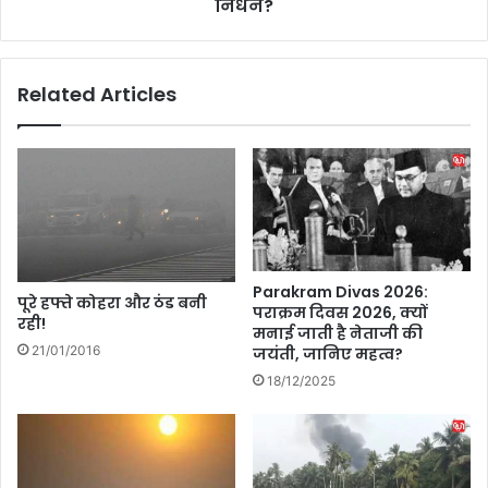
ता
a
निधन?
बॉ
u
य
p
ज
a
Related Articles
'
l
में
:
पि
रा
ता
म
-
मं
पु
दि
त्र
र
के
आं
रि
दो
Parakram Divas 2026:
श्ते
ल
पूरे हफ्ते कोहरा और ठंड बनी
पराक्रम दिवस 2026, क्यों
की
रही!
न
मनाई जाती है नेताजी की
अ
के
21/01/2016
जयंती, जानिए महत्व?
न
प्र
18/12/2025
क
णे
ही
ता
दा
का
स्ता
मे
न
श्व