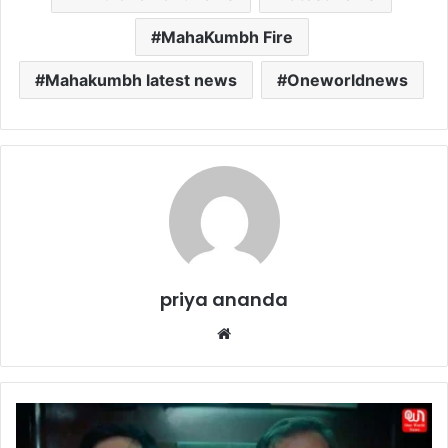
MahaKumbh Fire
Mahakumbh latest news
Oneworldnews
priya ananda
We
bsi
te
T
h