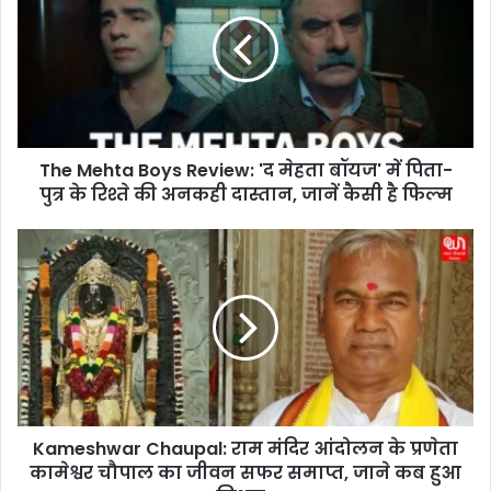
e
M
e
h
t
a
B
The Mehta Boys Review: 'द मेहता बॉयज' में पिता-
o
पुत्र के रिश्ते की अनकही दास्तान, जानें कैसी है फिल्म
y
s
R
K
e
a
v
m
i
e
e
s
w
h
:
w
'
a
द
r
मे
Kameshwar Chaupal: राम मंदिर आंदोलन के प्रणेता
C
ह
कामेश्वर चौपाल का जीवन सफर समाप्त, जाने कब हुआ
h