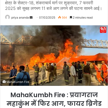
क्षेत्र के सेक्टर-18, शंकराचार्य मार्ग पर शुक्रवार, 7 फरवरी
2025 को सुबह लगभग 11 बजे आग लगने की घटना सामने आई।
priya ananda
S
07/02/2025
564
2 minutes read
e
n
d
a
n
e
m
a
i
l
MahaKumbh Fire
MahaKumbh Fire :
प्रयागराज
महाकुंभ में फिर आग, फायर ब्रिगेड