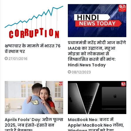
ब
स
चा
क
एं
ता
है
,
ले
ख
प्रधानमंत्री नरेंद्र मोदी आज करेंगे
भ्रष्टाचार के मामले में भारत 76
न
IAADB का उद्घाटन, महुआ
वें स्थान पर
मोइत्रा को लोकसभा से
के
निष्कासित करने की मांग:
27/01/2016
का
Hindi News Today
र्य
में
08/12/2023
रु
चि
ब
ढ़े
गी
Aprils Fools’ Day: अप्रैल फूल्स
MacBook Neo: बजट में
2025, जब हंसते-हंसाते बन
Apple! MacBook Neo लॉन्च,
जाते हैं बेवकूफ!
Windows यूजर्स को देगा