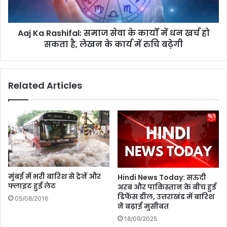
a
सु
s
र
h
क्षा
Aaj Ka Rashifal: समाज सेवा के कार्यों में धन खर्च हो
i
के
सकता है, लेखन के कार्य में रुचि बढ़ेगी
f
प्र
a
ति
l
जा
:
Related Articles
ग
स
रू
मा
क
ज
ब
से
नें
वा
,
के
सु
का
न
र्यों
ने
में
मुंबई में भरी बारिश से ट्रेनें और
Hindi News Today: सऊदी
की
ध
फ्लाइट हुई लेट
अरब और पाकिस्तान के बीच हुई
क्ष
न
डिफेंस डील, उत्तराखंड में बारिश
05/08/2016
म
ख
ने बढ़ाई मुसीबत
ता
र्च
18/09/2025
को
हो