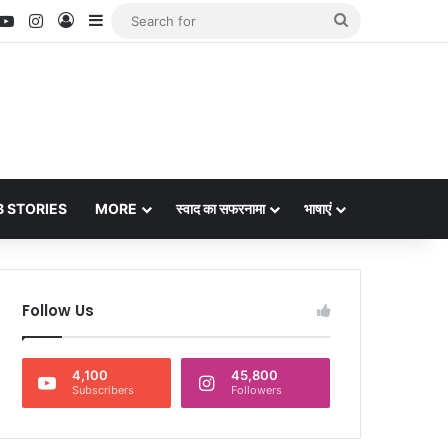
nterest
YouTube
Instagram
Log In
Sidebar
Search
for
 STORIES
MORE
स्वाद का सफरनामा
भाषाएं
Follow Us
4,100
45,800
Subscribers
Followers