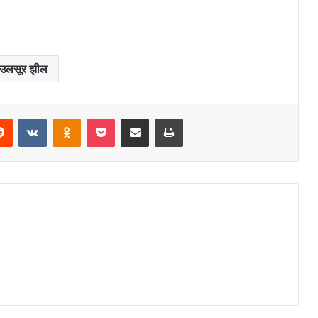
उलसूर झील
Reddit
VKontakte
Odnoklassniki
Pocket
Share via Email
Print