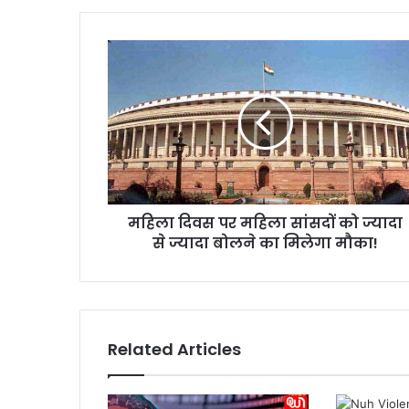
म
हि
ला
दि
व
स
प
र
म
महिला दिवस पर महिला सांसदों को ज्यादा
हि
से ज्यादा बोलने का मिलेगा मौका!
ला
सां
स
दों
को
ज्या
Related Articles
दा
से
ज्या