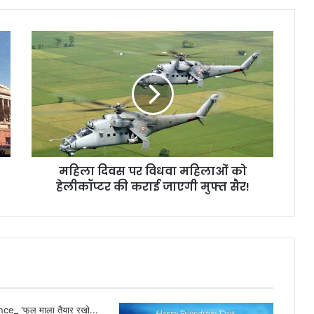
म
हि
ला
दि
व
स
प
र
वि
महिला दिवस पर विधवा महिलाओं को
ध
हेलीकॉप्टर की कराई जाएगी मुफ्त सैर!
वा
म
हि
ला
ओं
को
हे
ली
कॉ