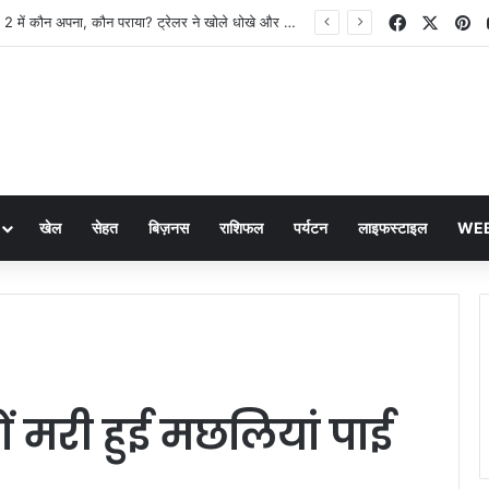
Facebook
X
Pi
The Traitors 2 में कौन अपना, कौन पराया? ट्रेलर ने खोले धोखे और सस्पेंस के राज
खेल
सेहत
बिज़नस
राशिफल
पर्यटन
लाइफस्टाइल
WEB
ों मरी हुई मछलियां पाई