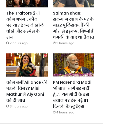
The Traitors 2 में
Salman Khan:
कौन अपना, कौन
सलमान खान के घर के
पराया? ट्रेलर ने खोले
बाहर पुलिसकर्मी की
धोखे और सस्पेंस के
मौत से हड़कंप, बिश्नोई
राज
धमकी के बाद था तैनात
2 hours ago
3 hours ago
कौन बनीं Alliance की
PM Narendra Modi:
पहली विनर? Mini
‘मैं बाबा बागेश्वर नहीं
Mathur ने Aly Goni
हूं…’, PM मोदी के इस
को दी मात
बयान पर हंस पड़े IIT
दिल्ली के स्टूडेंट्स
3 hours ago
4 hours ago