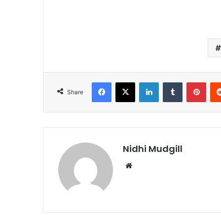
Facebook
X
LinkedIn
Tumblr
Pinterest
Share
Nidhi Mudgill
We
bsi
te