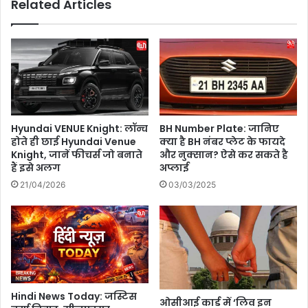
Related Articles
र्य
:
न
जा
क
नि
रें
ए
,
आ
ले
ज
ख
दि
न
ल्ली
के
में
Hyundai VENUE Knight: लॉन्च
BH Number Plate: जानिए
क्षे
कै
होते ही छाई Hyundai Venue
क्या है BH नंबर प्लेट के फायदे
त्र
सा
Knight, जानें फीचर्स जो बनाते
और नुक्सान? ऐसे कर सकते है
में
र
हैं इसे अलग
अप्लाई
रु
हे
21/04/2026
03/03/2025
चि
गा
ब
मौ
ढ़े
स
गी
म
का
हा
ल
,
Hindi News Today: जस्टिस
ओसीआई कार्ड में ‘लिव इन
व