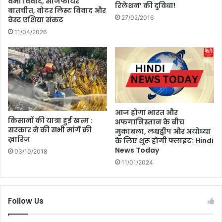
वर्मा विवाद, सीजफायर
रिलेशन’ की दुविधा!
बातचीत, वोटर लिस्ट विवाद और
हीं
27/02/2016
वेस्ट एशिया संकट
उ
त्त
11/04/2026
रा
खं
ड
में
बा
रि
श
आज होगा भारत और
का
किसानों की यात्रा हुई खत्म :
अफगानिस्तान के बीच
क
सरकार ने की सभी मांगें की
मुकाबला, लक्षद्वीप और अयोध्या
ह
ख़ारिज
के लिए शुरू होगी फ्लाइट: Hindi
र
News Today
03/10/2018
जा
11/01/2024
री
Follow Us