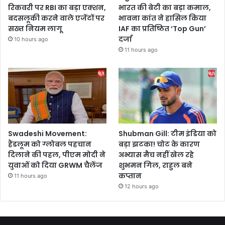
रिकवरी पर RBI का बड़ा एक्शन,
भारत की बेटी का बड़ा कमाल,
बदसलूकी करने वाले एजेंटों पर
भावना कांत ने हासिल किया
सख्त नियम लागू
IAF का प्रतिष्ठित ‘Top Gun’
दर्जा
10 hours ago
11 hours ago
Swadeshi Movement:
Shubman Gill: टीम इंडिया को
हैंडलूम को ग्लोबल पहचान
बड़ा झटका! चोट के कारण
दिलाने की पहल, पीएम मोदी ने
अभ्यास मैच नहीं खेल रहे
युवाओं को दिया GRWM चैलेंज
शुभमन गिल, राहुल बने
कप्तान
11 hours ago
12 hours ago