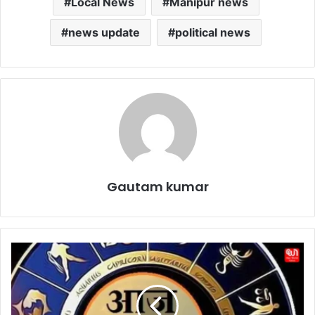
Local News
Manipur news
news update
political news
Gautam kumar
A
a
j
K
a