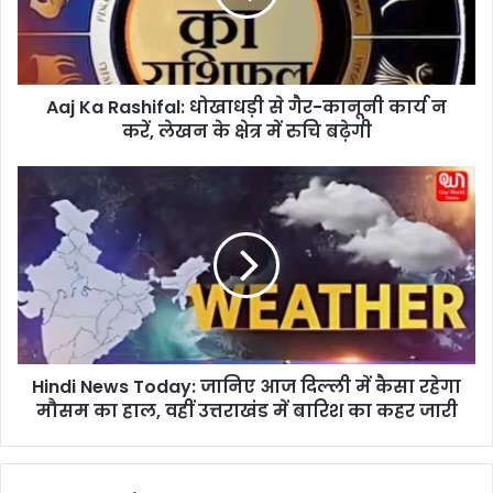
R
a
s
h
Aaj Ka Rashifal: धोखाधड़ी से गैर-कानूनी कार्य न
i
करें, लेखन के क्षेत्र में रुचि बढ़ेगी
f
a
l
H
:
i
धो
n
खा
d
ध
i
ड़ी
N
से
e
गै
w
र
s
-
Hindi News Today: जानिए आज दिल्ली में कैसा रहेगा
T
का
मौसम का हाल, वहीं उत्तराखंड में बारिश का कहर जारी
o
नू
d
नी
a
का
y