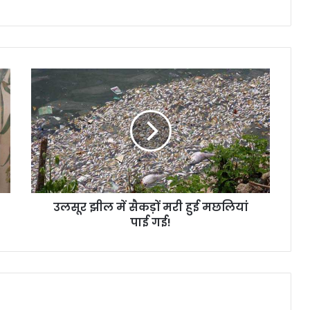
उ
ल
सू
र
झी
ल
में
सै
क
उलसूर झील में सैकड़ों मरी हुई मछलियां
ड़ों
पाई गई!
म
री
हु
ई
म
छ
लि