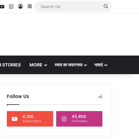
nterest
YouTube
Instagram
Log In
Sidebar
Search
for
 STORIES
MORE
स्वाद का सफरनामा
भाषाएं
Follow Us
4,100
45,800
Subscribers
Followers