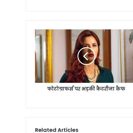
फो
टो
ग्रा
फ
र्स
प
र
भ
ड़
फोटोग्राफर्स पर भड़की कैटरीना कैफ
की
कै
ट
री
ना
कै
फ
Related Articles