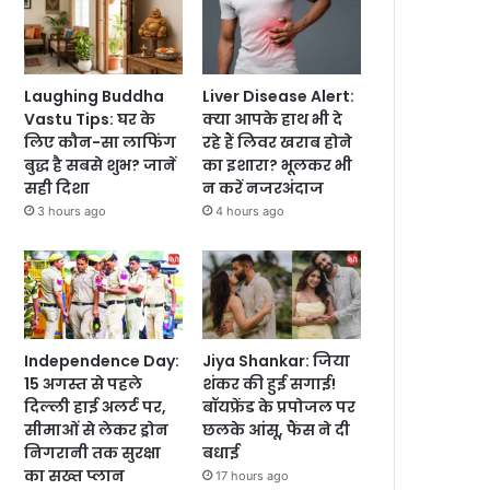
Laughing Buddha
Liver Disease Alert:
Vastu Tips: घर के
क्या आपके हाथ भी दे
लिए कौन-सा लाफिंग
रहे हैं लिवर खराब होने
बुद्ध है सबसे शुभ? जानें
का इशारा? भूलकर भी
सही दिशा
न करें नजरअंदाज
3 hours ago
4 hours ago
Independence Day:
Jiya Shankar: जिया
15 अगस्त से पहले
शंकर की हुई सगाई!
दिल्ली हाई अलर्ट पर,
बॉयफ्रेंड के प्रपोजल पर
सीमाओं से लेकर ड्रोन
छलके आंसू, फैंस ने दी
निगरानी तक सुरक्षा
बधाई
का सख्त प्लान
17 hours ago