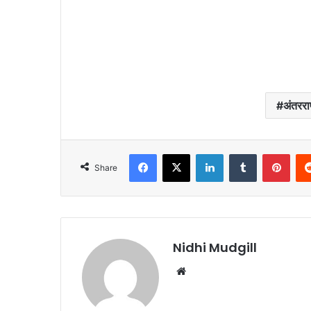
अंतररा
Facebook
X
LinkedIn
Tumblr
Pinterest
Share
Nidhi Mudgill
We
bsi
te