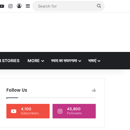
nterest
YouTube
Instagram
Log In
Sidebar
Search
for
 STORIES
MORE
स्वाद का सफरनामा
भाषाएं
Follow Us
4,100
45,800
Subscribers
Followers