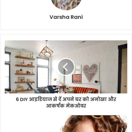
Varsha Rani
6
D
I
Y
आ
इ
डि
या
ज
6 DIY आइडियाज से दें अपने घर को अनोखा और
से
आकर्षक मेकओवर
दें
अ
प
कु
ने
छ
घ
ऐ