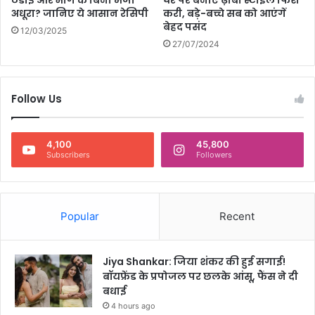
ठंडाई और भांग के बिना मजा
घर पर बनाएं ढ़ाबा स्टाइल फिश
अधूरा? जानिए ये आसान रेसिपी
करी, बड़े-बच्चे सब को आएंगें
बेहद पसंद
12/03/2025
27/07/2024
Follow Us
4,100
45,800
Subscribers
Followers
Popular
Recent
Jiya Shankar: जिया शंकर की हुई सगाई!
बॉयफ्रेंड के प्रपोजल पर छलके आंसू, फैंस ने दी
बधाई
4 hours ago