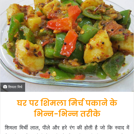
d
a
n
e
m
a
i
l
शिमला मिर्च
घर पर शिमला मिर्च पकाने के
भिन्न-भिन्न तरीके
शिमला मिर्ची लाल, पीले और हरे रंग की होती है जो कि स्वाद में