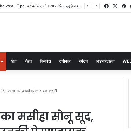
Facebook
X
Pi
Laughing Buddha Vastu Tips: घर के लिए कौन-सा लाफिंग बुद्ध है सबसे शुभ? जानें सही दिशा
खेल
सेहत
बिज़नस
राशिफल
पर्यटन
लाइफस्टाइल
WEB
्मदिन पर जानिए उनकी प्रेरणादायक कहानी
का मसीहा सोनू सूद,