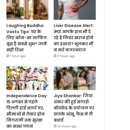
Laughing Buddha
Liver Disease Alert:
Vastu Tips: घर के
क्या आपके हाथ भी दे
लिए कौन-सा लाफिंग
रहे हैं लिवर खराब होने
बुद्ध है सबसे शुभ? जानें
का इशारा? भूलकर भी
सही दिशा
न करें नजरअंदाज
1 hour ago
2 hours ago
Independence Day:
Jiya Shankar: जिया
15 अगस्त से पहले
शंकर की हुई सगाई!
दिल्ली हाई अलर्ट पर,
बॉयफ्रेंड के प्रपोजल पर
सीमाओं से लेकर ड्रोन
छलके आंसू, फैंस ने दी
निगरानी तक सुरक्षा
बधाई
का सख्त प्लान
15 hours ago