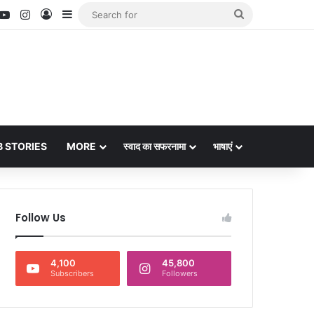
nterest
YouTube
Instagram
Log In
Sidebar
Search
for
 STORIES
MORE
स्वाद का सफरनामा
भाषाएं
Follow Us
4,100
45,800
Subscribers
Followers