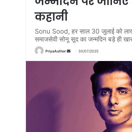
जन्मदिन पर जानिए 
कहानी
Sonu Sood, हर साल 30 जुलाई को लाखों
समाजसेवी सोनू सूद का जन्मदिन बड़े ही खास
PriyaAuthor
S
30/07/2025
e
n
d
a
n
e
m
a
i
l