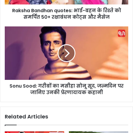
n
Raksha Bandhan quotes: भाई-बहन के रिश्ते को
d
समर्पित 50+ रक्षाबंधन कोट्स और मैसेज
h
a
n
S
q
o
u
n
o
u
t
S
e
o
s
o
:
d
भा
:
ई
Sonu Sood: गरीबों का मसीहा सोनू सूद, जन्मदिन पर
ग
-
जानिए उनकी प्रेरणादायक कहानी
री
ब
बों
ह
का
न
म
Related Articles
के
सी
रि
हा
श्ते
सो