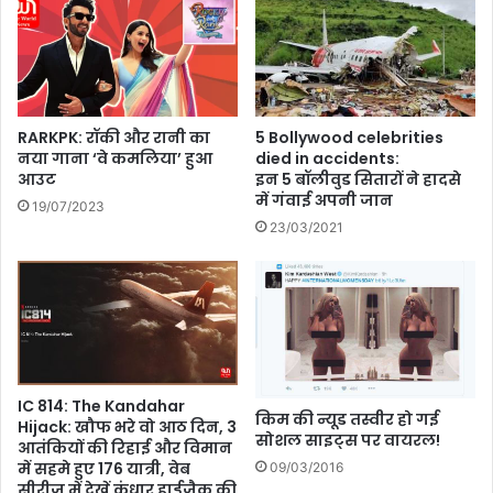
को
नू
स
सू
म
द
र्पि
,
त
ज
5
न्म
RARKPK: रॉकी और रानी का
5 Bollywood celebrities
0
दि
नया गाना ‘वे कमलिया’ हुआ
died in accidents:
+
न
आउट
इन 5 बॉलीवुड सितारों ने हादसे
र
प
में गंवाई अपनी जान
19/07/2023
क्षा
र
23/03/2021
बं
जा
ध
नि
न
ए
को
उ
ट्स
न
औ
की
र
प्रे
मै
र
IC 814: The Kandahar
किम की न्यूड तस्वीर हो गई
से
णा
Hijack: खौफ भरे वो आठ दिन, 3
सोशल साइट्स पर वायरल!
ज
आतंकियों की रिहाई और विमान
दा
में सहमे हुए 176 यात्री, वेब
09/03/2016
य
सीरीज में देखें कंधार हाईजैक की