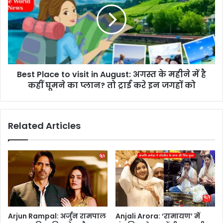
s
o
t
n
P
s
l
e
a
s
c
s
e
i
Best Place to visit in August: अगस्त के महीने में है
t
o
कहीं घूमने का प्लान? तो ट्राई करे इन जगहों को
o
n
v
:
i
ज
s
Related Articles
न्म
i
-
t
मृ
i
त्यु
n
पं
A
जी
u
क
g
र
u
ण
s
Arjun Rampal: अर्जुन रामपाल
Anjali Arora: ‘रामायण’ में
के
t