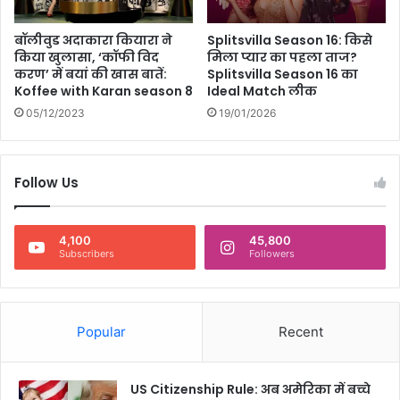
ई
क
बॉलीवुड अदाकारा कियारा ने
Splitsvilla Season 16: किसे
रे
किया खुलासा, ‘कॉफी विद
मिला प्यार का पहला ताज?
इ
करण’ में बयां की खास बातें:
Splitsvilla Season 16 का
न
Koffee with Karan season 8
Ideal Match लीक
ज
05/12/2023
19/01/2026
ग
हों
को
Follow Us
4,100
45,800
Subscribers
Followers
Popular
Recent
US Citizenship Rule: अब अमेरिका में बच्चे