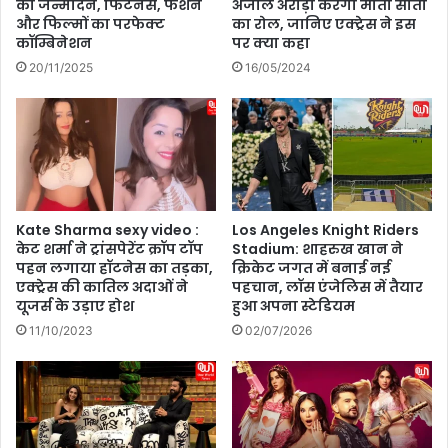
का जन्मदिन, फिटनेस, फैशन
अंजलि अरोड़ा करेंगी माता सीता
लि
:
और फिल्मों का परफेक्ट
का रोल, जानिए एक्ट्रेस ने इस
ए
अ
कॉम्बिनेशन
पर क्या कहा
आ
ग
20/11/2025
16/05/2024
धा
स्त
र
के
हो
म
गा
ही
अ
ने
नि
में
वा
है
र्य
क
Kate Sharma sexy video :
Los Angeles Knight Riders
हीं
केट शर्मा ने ट्रांसपेरेंट क्रॉप टॉप
Stadium: शाहरुख खान ने
पहन लगाया हॉटनेस का तड़का,
क्रिकेट जगत में बनाई नई
घू
एक्ट्रेस की कातिल अदाओं ने
पहचान, लॉस एंजेलिस में तैयार
म
यूजर्स के उड़ाए होश
हुआ अपना स्टेडियम
ने
का
11/10/2023
02/07/2026
प्ला
न
?
तो
ट्रा