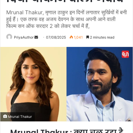
Mrunal Thakur, मृणाल ठाकुर इन दिनों लगातार सुर्खियों में बनी
हुई हैं। एक तरफ वह अजय देवगन के साथ अपनी आने वाली
फिल्म सन ऑफ सरदार 2 को लेकर चर्चा में हैं,
PriyaAuthor
S
07/08/2025
1,041
2 minutes read
e
n
d
a
n
e
m
a
i
l
Mrunal Thakur
Mrunal Thakur : क्या चल रहा है