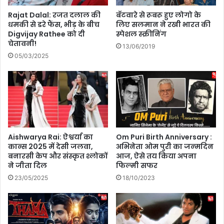
छो
का
बॅटवारे से रूबरू हुए लोगो के
Rajat Dalal: रजत दलाल की
ड़
नू
लिए सलमान ने रखी भारत की
धमकी से डरे फैंस, भीड़ के बीच
ने
नी
स्पेशल स्क्रीनिंग
Digvijay Rathee को दी
की
का
चेतावनी!
13/06/2019
तै
र्य
05/03/2025
या
न
री
क
में
रें
सु
,
प
ले
र
ख
स्टा
न
र
के
Aishwarya Rai: ऐश्वर्या का
Om Puri Birth Anniversary :
?
क्षे
कान्स 2025 में देसी जलवा,
अभिनेता ओम पुरी का जन्‍मदिन
बनारसी केप और संस्कृत श्लोकों
आज, ऐसे तय किया अपना
त्र
ने जीता दिल
फिल्मी सफर
में
रु
23/05/2025
18/10/2023
चि
ब
ढ़े
गी