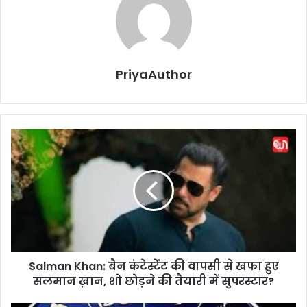
PriyaAuthor
S
a
l
m
a
n
K
h
a
Salman Khan: बैन कंटेस्टेंट की वापसी से खफा हुए
n
सलमान ख़ान, शो छोड़ने की तैयारी में सुपरस्टार?
:
बै