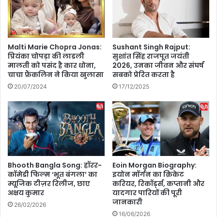
ज
a
य
r
रा
:
ठी
खा
Malti Marie Chopra Jonas:
Sushant Singh Rajput:
की
ने
प्रियंका चोपड़ा की लाडली
सुशांत सिंह राजपूत जयंती
शा
के
मालती को पसंद है कार धोना,
2026, उनका जीवन और संघर्ष
न
शौ
चाचा फ्रैंकलिन ने किया खुलासा
सबको प्रेरित करता है
दा
की
20/07/2024
17/12/2025
र
नों
वा
के
प
लि
सी
ए
,
दा
क्या
द
फि
र
र
है
Bhooth Bangla Song: हॉरर-
Eoin Morgan Biography:
ब
बे
कॉमेडी फिल्म ‘भूत बंगला’ का
इयोन मॉर्गन का क्रिकेट
द
म्यूजिक टीज़र रिलीज, छाए
करियर, रिकॉर्ड्स, कप्तानी और
स्ट
अक्षय कुमार
यादगार पारियों की पूरी
ले
ज
जानकारी
गी
ग
26/02/2026
घ
ह
16/06/2026