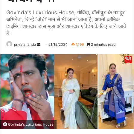
Govinda's Luxurious House, गोविंदा, बॉलीवुड के मशहूर
अभिनेता, जिन्हें ‘चीची’ नाम से भी जाना जाता है, अपनी कॉमिक
टाइमिंग, शानदार डांस मूव्स और शानदार एक्टिंग के लिए जाने जाते
हैं।
priya ananda
S
21/12/2024
1,199
2 minutes read
e
n
d
a
n
e
m
a
i
l
Govinda's Luxurious House