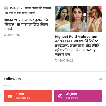
र
,
की
आ
र
ज
ण
ही
SIIMA 2023 : कमल हसन को
नी
क
‘विक्रम ‘ के गाने के लिए मिला
ति
रें
अवार्ड
?
ट्रा
18/09/2023
Highest Paid Malayalam
ई
Actresses: साउथ की रिचेस्ट
एक्ट्रेसेज़, नयनतारा और कीर्ति
सुरेश की कमाई जानकर रह
जाएंगे दंग
15/07/2025
Follow Us
4,100
45,800
Subscribers
Followers