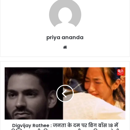
priya ananda
We
bsi
te
D
i
g
v
i
j
a
y
R
Digvijay Rathee : जनता के दम पर बिग बॉस 18 में
a