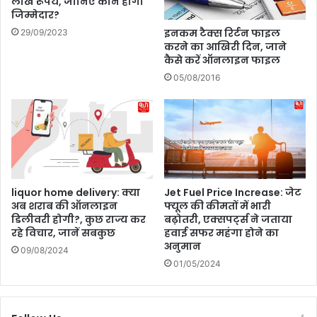
लाख रूपये, जानिए कौन होगा
बा
क्सा
जिम्मेदार?
रि
न
इनकम टैक्स रिर्टन फाइल
29/09/2023
श
?
करने का आखिरी दिन, जाने
के
ऐ
कैसे करें ऑनलाइन फाइल
आ
से
05/08/2016
सा
क
र
र
स
क
ते
है
अ
प्ला
liquor home delivery: क्या
Jet Fuel Price Increase: जेट
ई
अब शराब की ऑनलाइन
फ्यूल की कीमतों में भारी
डिलीवरी होगी?, कुछ राज्य कर
बढ़ोतरी, एक्सपर्ट्स ने जताया
रहे विचार, जानें सबकुछ
हवाई सफर महंगा होने का
अनुमान
09/08/2024
01/05/2024