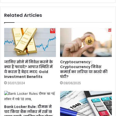
C
e
R
:
Related Articles
में
जा
आ
नि
ज
ए
मौ
क्या
स
है
म
B
का
H
हा
नं
ल
ब
जानिए सोने में निवेश करने के
Cryptocurrency :
,
र
क्या हैं फायदे? आपात स्थिति में
Cryptocurrency निवेश
आ
प्ले
ये करता है बेहद मदद: Gold
कमाई का ज़रिया या खतरे की
ज
ट
Investment Benefits
घंटी?
उ
के
30/01/2024
09/06/2025
त्त
फा
रा
य
खं
दे
ड
औ
Bank Locker Rule: दीमक ने
में
र
चट किया बैंक लॉकर में रखें 18
है
नु