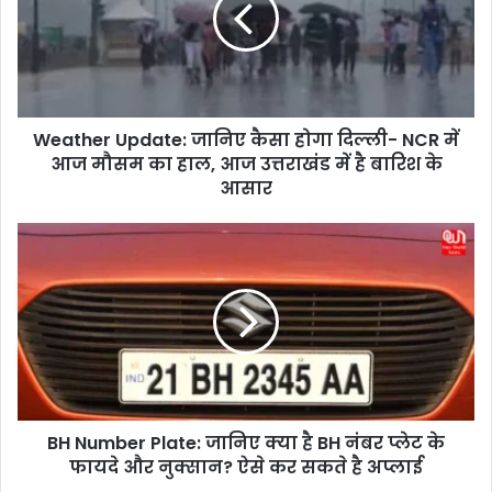
h
e
r
U
p
Weather Update: जानिए कैसा होगा दिल्ली- NCR में
d
आज मौसम का हाल, आज उत्तराखंड में है बारिश के
a
t
आसार
e
:
B
जा
H
नि
N
ए
u
कै
m
सा
b
हो
e
गा
r
दि
P
ल्ली
BH Number Plate: जानिए क्या है BH नंबर प्लेट के
l
-
फायदे और नुक्सान? ऐसे कर सकते है अप्लाई
a
N
t