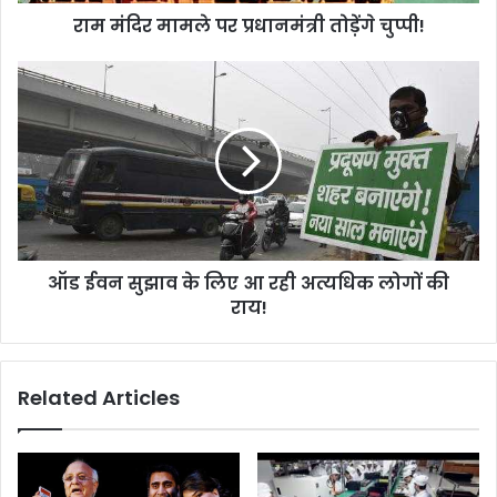
प
राम मंदिर मामले पर प्रधानमंत्री तोड़ेंगे चुप्पी!
र
प्र
धा
ऑ
न
ड
मं
ई
त्री
व
तो
न
ड़ें
सु
गे
झा
चु
व
प्पी
के
ऑड ईवन सुझाव के लिए आ रही अत्यधिक लोगों की
!
लि
राय!
ए
आ
र
ही
Related Articles
अ
त्य
धि
क
लो