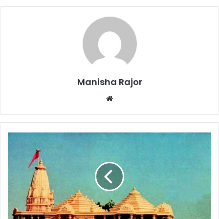
Manisha Rajor
We
bsi
te
रा
म
मं
दि
र
मा
म
ले