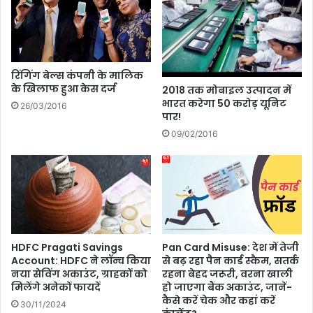
गों
की
रा
य
!
रिंगिंग बेल्स कंपनी के मालिक
के खिलाफ हुआ केस दर्ज
2018 तक मोबाइल उत्पादन में
भारत करेगा 50 करोड़ यूनिट
26/03/2016
पार!
09/02/2016
HDFC Pragati Savings
Pan Card Misuse: देश में तेजी
Account: HDFC ने लॉन्च किया
से बढ़ रहा पैन कार्ड स्कैम, सतर्क
नया सेविंग अकाउंट, ग्राहकों को
रहना बेहद जरूरी, वरना खाली
मिलेंगे अनेकों फायदें
हो जाएगा बैंक अकाउंट, जानें-
कैसे करें चेक और कहां करें
30/11/2024