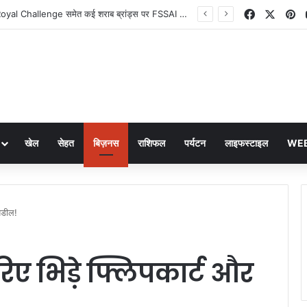
Facebook
X
Pi
Old Monk और Royal Challenge समेत कई शराब ब्रांड्स पर FSSAI का बड़ा फैसला
खेल
सेहत
बिज़नस
राशिफल
पर्यटन
लाइफस्टाइल
WEB
पडील!
ए भिड़े फ्लिपकार्ट और