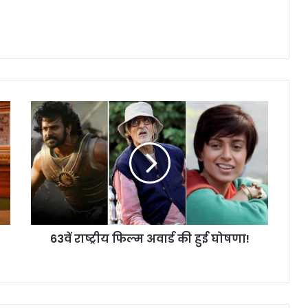
6
3
वें
रा
ष्ट्री
य
फि
ल्म
अ
63वें राष्ट्रीय फिल्म अवार्ड की हुई घोषणा!
वा
र्ड
की
हु
ई