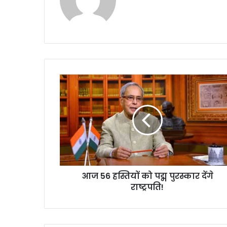
bsi
te
आ
ज
5
6
ह
स्ति
यों
को
प
आज 56 हस्तियों को पद्म पुरस्कार देंगे
द्म
राष्ट्रपति!
पु
र
स्का
र