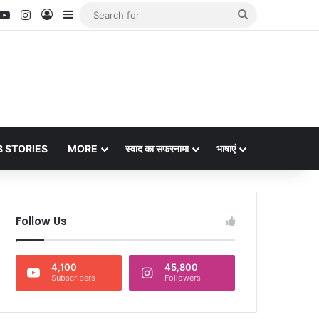
nterest
YouTube
Instagram
Log In
Sidebar
Search
for
 STORIES
MORE
स्वाद का सफरनामा
भाषाएं
Follow Us
4,100
45,800
Subscribers
Followers