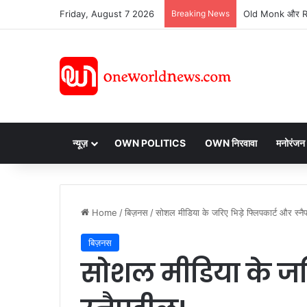
Friday, August 7 2026
Breaking News
न्यूज़
OWN POLITICS
OWN निरवावा
मनोरंजन
Home
/
बिज़नस
/
सोशल मीडिया के जरिए भिड़े फ्लिपकार्ट और स्नै
बिज़नस
सोशल मीडिया के जरि