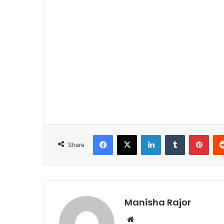
Facebook
X
LinkedIn
Tumblr
Pinterest
Share
Manisha Rajor
We