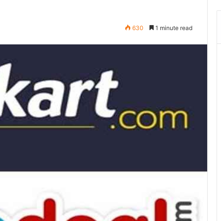
630
1 minute read