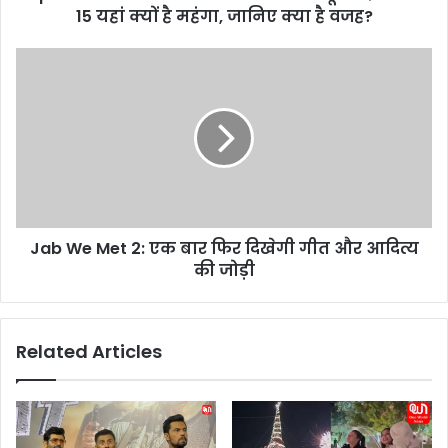
15 यहां क्यों है महंगा, जानिए क्या है वजह?
i
c
e
J
:
a
भा
b
र
W
त
e
में
M
ब
e
न
t
ने
2
के
Jab We Met 2: एक बार फिर दिखेगी गीत और आदित्य
:
बा
की जोड़ी
ए
व
क
जू
बा
द
र
Related Articles
आ
फि
ई
र
फो
दि
न
खे
1
गी