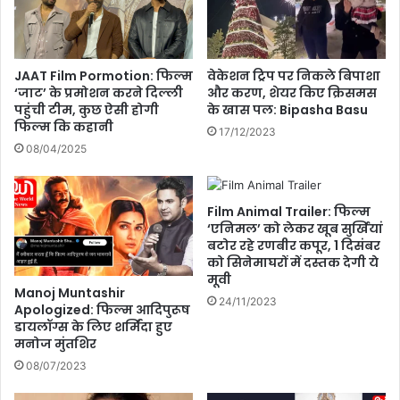
5
गी
य
त
हां
औ
क्यों
र
JAAT Film Pormotion: फिल्म
वेकेशन ट्रिप पर निकले बिपाशा
है
आ
‘जाट’ के प्रमोशन करने दिल्ली
और करण, शेयर किए क्रिसमस
म
दि
पहुंची टीम, कुछ ऐसी होगी
के खास पल: Bipasha Basu
हं
त्य
फिल्म कि कहानी
17/12/2023
गा
की
08/04/2025
,
जो
जा
ड़ी
नि
Film Animal Trailer: फिल्म
ए
‘एनिमल’ को लेकर खूब सुर्खियां
क्या
बटोर रहे रणबीर कपूर, 1 दिसंबर
है
को सिनेमाघरों में दस्तक देगी ये
व
मूवी
ज
Manoj Muntashir
24/11/2023
ह
Apologized: फिल्म आदिपुरूष
?
डायलॉग्स के लिए शर्मिंदा हुए
मनोज मुंतशिर
08/07/2023