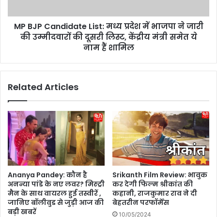
प
n
का
d
हे
MP BJP Candidate List: मध्य प्रदेश में भाजपा ने जारी
i
य
की उम्मीदवारों की दूसरी लिस्ट, केंद्रीय मंत्री समेत ये
d
र
a
नाम हैं शामिल
फॉ
t
ल
e
न
L
Related Articles
हीं
i
है
s
नॉ
t
र्म
:
ल
म
,
ध्य
जा
प्र
नें
दे
इ
श
Ananya Pandey: कौन है
Srikanth Film Review: भावुक
स
में
अनन्या पांडे के नए लवर? मिस्ट्री
कर देगी फिल्म श्रीकांत की
के
भा
मैन के साथ वायरल हुई तस्वीरें ,
कहानी, राजकुमार राव ने दी
पी
ज
जानिए बॉलीवुड से जुड़ी आज की
बेहतरीन परफॉर्मेंस
छे
पा
बड़ी खबरें
10/05/2024