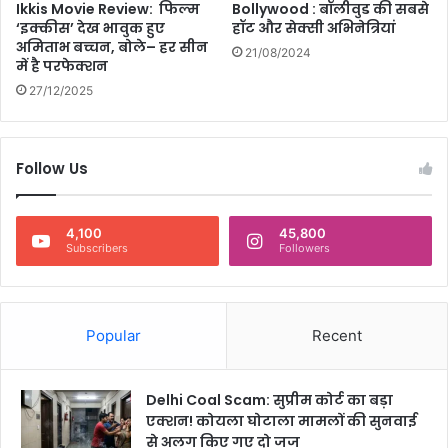
Ikkis Movie Review: फिल्म
Bollywood : बॉलीवुड की सबसे
मे
‘इक्कीस’ देख भावुक हुए
हॉट और सेक्सी अभिनेत्रियां
त
अमिताभ बच्चन, बोले– हर सीन
21/08/2024
ये
में है परफेक्शन
ना
27/12/2025
म
हैं
शा
मि
Follow Us
ल
4,100
45,800
Subscribers
Followers
Popular
Recent
Delhi Coal Scam: सुप्रीम कोर्ट का बड़ा
एक्शन! कोयला घोटाला मामलों की सुनवाई
से अलग किए गए दो जज