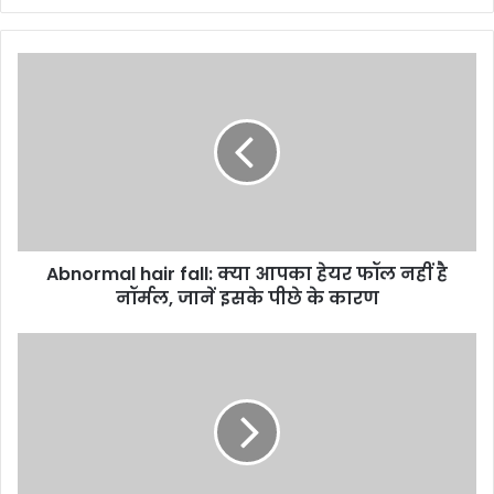
A
b
n
o
r
m
a
l
h
Abnormal hair fall: क्या आपका हेयर फॉल नहीं है
a
नॉर्मल, जानें इसके पीछे के कारण
i
r
f
M
a
P
l
B
l
J
:
P
क्या
C
आ
a