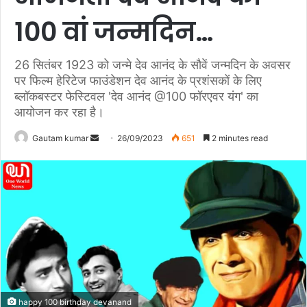
100 वां जन्मदिन…
26 सितंबर 1923 को जन्मे देव आनंद के सौवें जन्मदिन के अवसर
पर फिल्म हेरिटेज फाउंडेशन देव आनंद के प्रशंसकों के लिए
ब्लॉकबस्टर फेस्टिवल 'देव आनंद @100 फॉरएवर यंग' का
आयोजन कर रहा है।
Gautam kumar
S
26/09/2023
651
2 minutes read
e
n
d
a
n
e
m
a
i
happy 100 birthday devanand
l