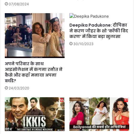
के
ने
07/08/2024
का
जा
र
री
ण
की
Deepika Padukone: दीपिका
उ
ने करण जौहर के शो ‘कॉफी विद
म्मी
करण’ में किया बड़ा खुलासा
द
30/10/2023
वा
रों
की
अपने परिवार के साथ
दू
आइसोलेशन में कंगना रनौत ने
स
कैसे और कहाँ मनाया अपना
री
बर्थडे?
लि
24/03/2020
स्ट
,
कें
द्री
य
मं
त्री
स