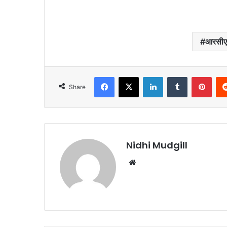
आरसीए
Facebook
X
LinkedIn
Tumblr
Pinterest
Share
Nidhi Mudgill
We
bsi
te