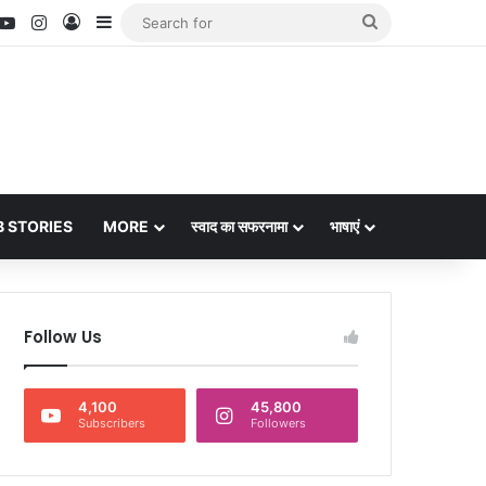
nterest
YouTube
Instagram
Log In
Sidebar
Search
for
 STORIES
MORE
स्वाद का सफरनामा
भाषाएं
Follow Us
4,100
45,800
Subscribers
Followers