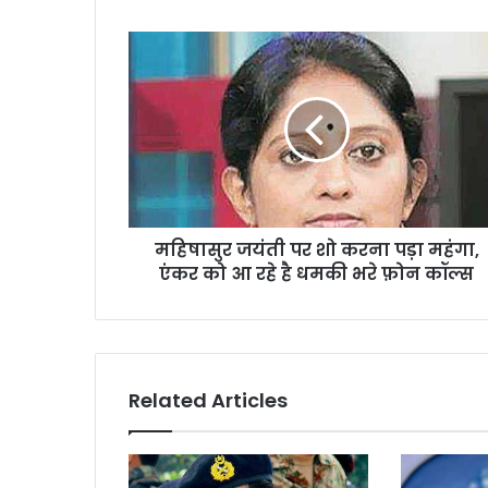
म
हि
षा
सु
र
ज
यं
ती
प
महिषासुर जयंती पर शो करना पड़ा महंगा,
र
एंकर को आ रहे है धमकी भरे फ़ोन कॉल्स
शो
क
र
ना
प
ड़ा
Related Articles
म
हं
गा
,