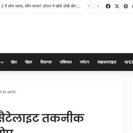
Facebook
X
Pi
The Traitors 2 में कौन अपना, कौन पराया? ट्रेलर ने खोले धोखे और सस्पेंस के राज
खेल
सेहत
बिज़नस
राशिफल
पर्यटन
लाइफस्टाइल
WEB
चने का आरोप
ा सैटेलाइट तकनीक