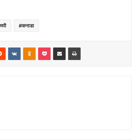
मपी
कनाडा
Reddit
VKontakte
Odnoklassniki
Pocket
Share via Email
Print