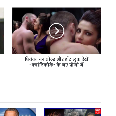
प्रि
यं
का
का
बो
ल्ड
औ
र
हॉ
प्रियंका का बोल्ड और हॉट लुक देखें
ट
“क्वांटिकोके” के नए प्रोमो में
लु
क
दे
खें
“
क्वां
टि
को
के
”