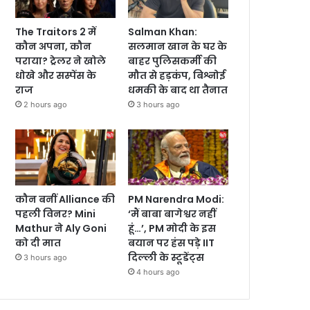
The Traitors 2 में
Salman Khan:
कौन अपना, कौन
सलमान खान के घर के
पराया? ट्रेलर ने खोले
बाहर पुलिसकर्मी की
धोखे और सस्पेंस के
मौत से हड़कंप, बिश्नोई
राज
धमकी के बाद था तैनात
2 hours ago
3 hours ago
कौन बनीं Alliance की
PM Narendra Modi:
पहली विनर? Mini
‘मैं बाबा बागेश्वर नहीं
Mathur ने Aly Goni
हूं…’, PM मोदी के इस
को दी मात
बयान पर हंस पड़े IIT
दिल्ली के स्टूडेंट्स
3 hours ago
4 hours ago