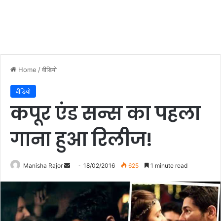
Home
/
वीडियो
वीडियो
कपूर एंड सन्स का पहला
गाना हुआ रिलीज!
Manisha Rajor
S
18/02/2016
625
1 minute read
e
n
d
a