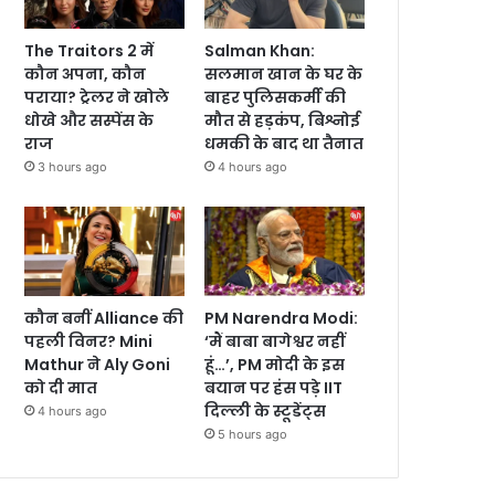
The Traitors 2 में
Salman Khan:
कौन अपना, कौन
सलमान खान के घर के
पराया? ट्रेलर ने खोले
बाहर पुलिसकर्मी की
धोखे और सस्पेंस के
मौत से हड़कंप, बिश्नोई
राज
धमकी के बाद था तैनात
3 hours ago
4 hours ago
कौन बनीं Alliance की
PM Narendra Modi:
पहली विनर? Mini
‘मैं बाबा बागेश्वर नहीं
Mathur ने Aly Goni
हूं…’, PM मोदी के इस
को दी मात
बयान पर हंस पड़े IIT
दिल्ली के स्टूडेंट्स
4 hours ago
5 hours ago