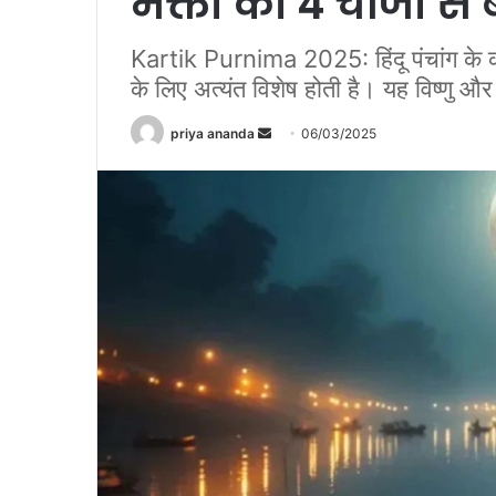
भक्तों को 4 चीजों स
Kartik Purnima 2025: हिंदू पंचांग के कार
के लिए अत्यंत विशेष होती है। यह विष्णु और 
priya ananda
S
06/03/2025
e
n
d
a
n
e
m
a
i
l