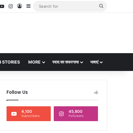
nterest
YouTube
Instagram
Log In
Sidebar
Search
for
 STORIES
MORE
स्वाद का सफरनामा
भाषाएं
Follow Us
4,100
45,800
Subscribers
Followers