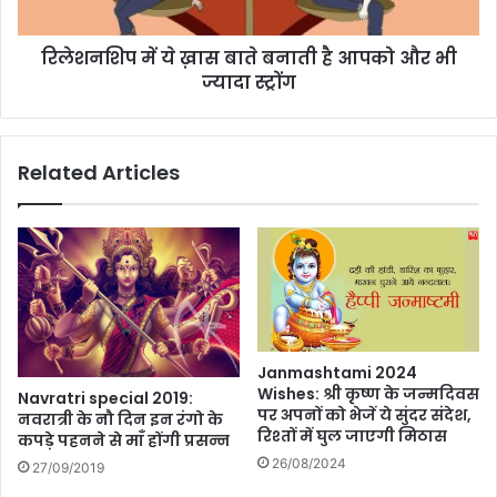
प
ये
ना
ख़ा
रिलेशनशिप में ये ख़ास बाते बनाती है आपको और भी
फै
स
श
ज्यादा स्ट्रोंग
बा
न
ते
ब
ना
Related Articles
ती
है
आ
प
को
औ
र
भी
ज्या
Janmashtami 2024
दा
Wishes: श्री कृष्ण के जन्मदिवस
Navratri special 2019:
स्ट्रों
पर अपनों को भेजें ये सुंदर संदेश,
नवरात्री के नौ दिन इन रंगो के
ग
रिश्तों में घुल जाएगी मिठास
कपड़े पहनने से माँ होंगी प्रसन्न
26/08/2024
27/09/2019