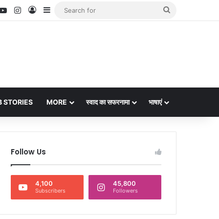
nterest
YouTube
Instagram
Log In
Sidebar
Search
for
 STORIES
MORE
स्वाद का सफरनामा
भाषाएं
Follow Us
4,100
45,800
Subscribers
Followers