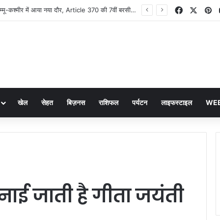
Facebook
X
Pi
PM Modi: जम्मू-कश्मीर में आया नया दौर, Article 370 की 7वीं बरसी पर PM मोदी का संदेश
खेल
सेहत
बिज़नस
राशिफल
पर्यटन
लाइफस्टाइल
WEB
नाई जाती है गीता जयंती