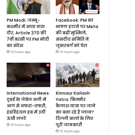
PM Modi: जम्मू-
Facebook: PM का
कश्मीर में आया नया
भाषण हटाने पर Meta
दौर, Article 370 की
की बढ़ीं मुश्किलें,
7वीं बरसी पर PM मोदी
संसदीय समिति ने
का संदेश
जुकरबर्ग को घेरा
13 hours ago
14 hours ago
International News:
Kinnaur Kailash
दुबई के जेबेल अली में
Yatra: किन्नौर
आग से अफरा-तफरी,
कैलाश यात्रा पर जाने
इंडस्ट्रियल हब में उठीं
का बना रहे हैं प्लान?
ऊंची लपटें
दिल्ली वालों के लिए
पूरी जानकारी
14 hours ago
15 hours ago