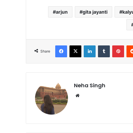
arjun
gita jayanti
kaly
Facebook
X
LinkedIn
Tumblr
Pinterest
Share
Neha Singh
We
bsi
te