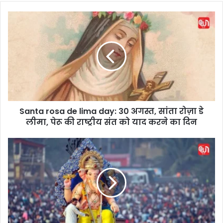
S
a
n
t
a
r
o
s
a
Santa rosa de lima day: 30 अगस्त, सांता रोज़ा डे
d
लीमा, पेरू की राष्ट्रीय संत को याद करने का दिन
e
l
i
G
m
a
a
n
d
e
a
s
y
h
:
V
3
i