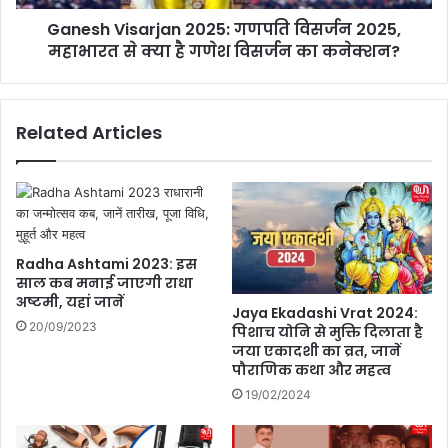
0
s
अ
Ganesh Visarjan 2025: गणपति विसर्जन 2025,
a
ग
महाभारत से क्या है गणेश विसर्जन का कनेक्शन?
r
स्त
j
,
a
सां
n
Related Articles
ता
2
रो
0
ज़ा
2
डे
5
ली
:
मा
ग
,
ण
Radha Ashtami 2023: इस
पे
प
साल कब मनाई जाएगी राधा
रू
अष्टमी, यहां जानें
ति
Jaya Ekadashi Vrat 2024:
की
वि
20/09/2023
पिशाच योनि से मुक्ति दिलाता है
रा
स
जया एकादशी का व्रत, जानें
ष्ट्री
र्ज
पौराणिक कथा और महत्व
य
न
19/02/2024
सं
2
त
0
को
2