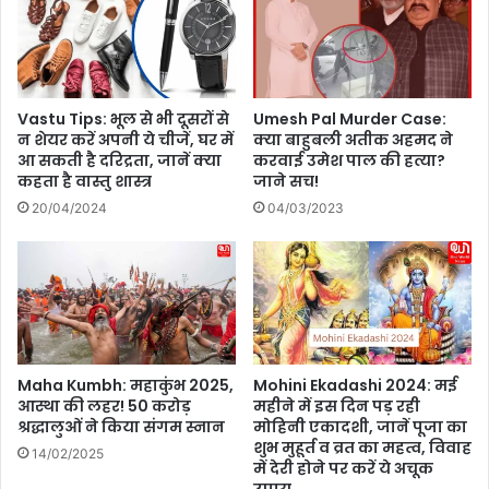
या
5
द
,
क
म
र
हा
ने
भा
Vastu Tips: भूल से भी दूसरों से
Umesh Pal Murder Case:
का
र
न शेयर करें अपनी ये चीजें, घर में
क्या बाहुबली अतीक अहमद ने
दि
आ सकती है दरिद्रता, जानें क्या
करवाई उमेश पाल की हत्या?
त
कहता है वास्तु शास्त्र
जाने सच!
न
से
क्या
20/04/2024
04/03/2023
है
ग
णे
श
वि
स
र्ज
Maha Kumbh: महाकुंभ 2025,
Mohini Ekadashi 2024: मई
न
आस्था की लहर! 50 करोड़
महीने में इस दिन पड़ रही
का
श्रद्धालुओं ने किया संगम स्नान
मोहिनी एकादशी, जानें पूजा का
क
शुभ मुहूर्त व व्रत का महत्व, विवाह
14/02/2025
ने
में देरी होने पर करें ये अचूक
क्श