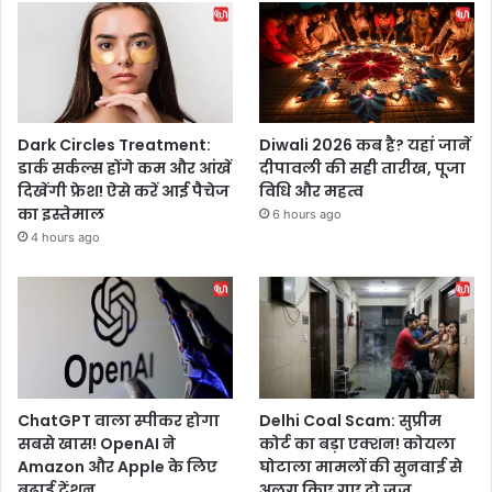
Dark Circles Treatment:
Diwali 2026 कब है? यहां जानें
डार्क सर्कल्स होंगे कम और आंखें
दीपावली की सही तारीख, पूजा
दिखेंगी फ्रेश! ऐसे करें आई पैचेज
विधि और महत्व
का इस्तेमाल
6 hours ago
4 hours ago
ChatGPT वाला स्पीकर होगा
Delhi Coal Scam: सुप्रीम
सबसे खास! OpenAI ने
कोर्ट का बड़ा एक्शन! कोयला
Amazon और Apple के लिए
घोटाला मामलों की सुनवाई से
बढ़ाई टेंशन
अलग किए गए दो जज