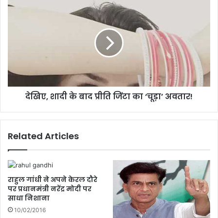
पा
दे
कि
खि
स्ता
ए
न
,
ने
शा
कि
दी
या
के
रि
बा
हा
द
देखिए, शादी के बाद प्रीति जिंटा का ‘चूड़ा’ अवतार!
!
प्री
ति
जिं
टा
Related Articles
का
‘
चू
ड़ा
’
राहुल गांधी ने अपने केरल दौरे
अ
पर प्रधानमंत्री नरेंद्र मोदी पर
साधा निशाना
व
ता
10/02/2016