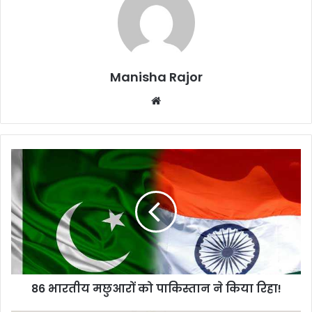
Manisha Rajor
We
bsi
te
8
6
भा
र
ती
य
म
छु
आ
86 भारतीय मछुआरों को पाकिस्तान ने किया रिहा!
रों
को