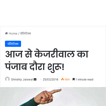
Home
/
पॉलिटिक्स
पॉलिटिक्स
आज से केजरीवाल का
पंजाब दौरा शुरू!
Shrishty Jaiswal
S
25/02/2016
664
1 minute read
e
n
d
a