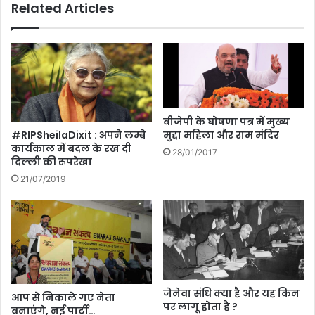
Related Articles
कि
ई
या
ज
प
ग
र
ह
स्त
न
!
ही
से
ल्फी
बीजेपी के घोषणा पत्र में मुख्य
की
मुद्दा महिला और राम मंदिर
#RIPSheilaDixit : अपने लम्बे
!
कार्यकाल में बदल के रख दी
28/01/2017
दिल्ली की रूपरेखा
21/07/2019
जेनेवा संधि क्या है और यह किन
आप से निकाले गए नेता
पर लागू होता है ?
बनाएंगे, नई पार्टी…