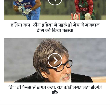
-
टी
म
इं
एशिया कप- टीम इंडिया ने पहले ही मैच में मेजबान
डि
टीम को किया परस्त!
या
ने
प
बि
ह
ग
ले
बी
ही
फै
मै
न्स
च
से
में
ख
मे
फा
ज
क
बा
बिग बी फैन्स से खफा कहा, यह कोई जगह नही सेल्फी
हा
न
की!
,
टी
य
म
ह
को
को