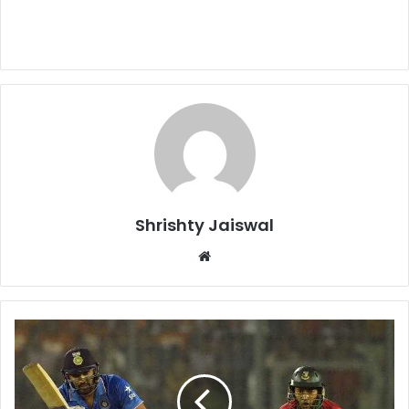
Shrishty Jaiswal
We
bsi
te
ए
शि
या
क
प