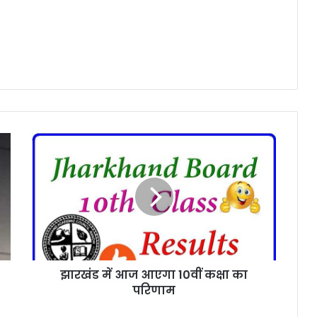
झा
र
खं
ड
में
आ
ज
आ
ए
झारखंड में आज आएगा 10वीं कक्षा का
गा
परिणाम
1
0