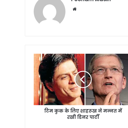
We
bsi
te
टि
म
कु
क
के
लि
ए
शा
ह
टिम कुक के लिए शाहरूख ने मन्नत में
रू
रखी डिनर पार्टी
ख
ने