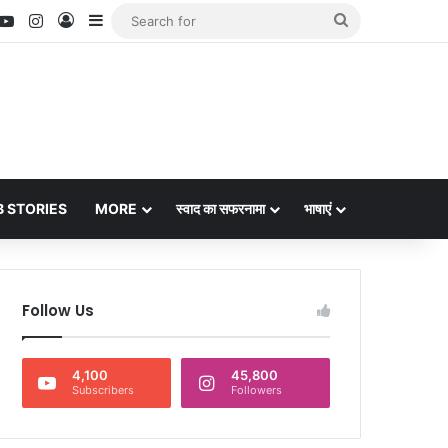
nterest
YouTube
Instagram
Log In
Sidebar
Search
for
 STORIES
MORE
स्वाद का सफरनामा
भाषाएं
Follow Us
4,100
45,800
Subscribers
Followers