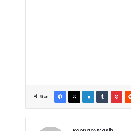
Facebook
X
LinkedIn
Tumblr
Pinterest
Share
Poonam Masih