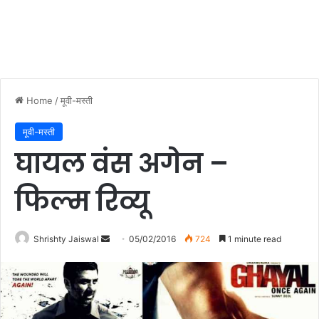
Home
/
मूवी-मस्ती
मूवी-मस्ती
घायल वंस अगेन –
फिल्म रिव्यू
Shrishty Jaiswal
S
05/02/2016
724
1 minute read
e
n
d
a