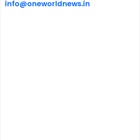
info@
one
world
news
.in