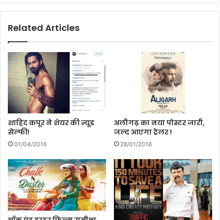
ब
हो
ना
गी
Related Articles
ना
मा
न
रू
हीं
ति
।
सु
जु
की
इ
ग्नि
स
!
शाहिद कपूर ने शेयर की न्यूड
अलीगढ़ का नया पोस्टर जारी,
सेल्फी!
जल्द आएगा ट्रेलर !
01/04/2016
28/01/2016