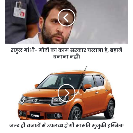
ल
गां
धी
-
मो
दी
का
राहुल गांधी- मोदी का काम सरकार चलाना है, बहाने
का
बनाना नहीं।
म
स
र
ज
का
ल्द
र
ही
च
ब
ला
जा
ना
रों
है
में
,
उ
ब
प
हा
जल्द ही बजारों में उपलब्ध होगी मारूति सुजुकी इग्निस!
ल
ने
ब्ध