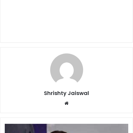
Shrishty Jaiswal
We
bsi
te
रा
हु