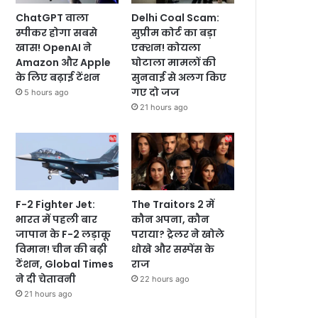
ChatGPT वाला
Delhi Coal Scam:
स्पीकर होगा सबसे
सुप्रीम कोर्ट का बड़ा
खास! OpenAI ने
एक्शन! कोयला
Amazon और Apple
घोटाला मामलों की
के लिए बढ़ाई टेंशन
सुनवाई से अलग किए
गए दो जज
5 hours ago
21 hours ago
F-2 Fighter Jet:
The Traitors 2 में
भारत में पहली बार
कौन अपना, कौन
जापान के F-2 लड़ाकू
पराया? ट्रेलर ने खोले
विमान! चीन की बढ़ी
धोखे और सस्पेंस के
टेंशन, Global Times
राज
ने दी चेतावनी
22 hours ago
21 hours ago