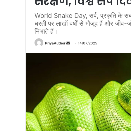
संरक्षण, विश्व सर्प 
World Snake Day, सर्प, प्रकृति के सबसे 
धरती पर लाखों वर्षों से मौजूद हैं और जीव-जंत
निभाते हैं।
PriyaAuthor
S
14/07/2025
e
n
d
a
n
e
m
a
i
l