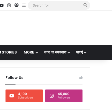
nterest
YouTube
Instagram
Log In
Sidebar
Search
for
 STORIES
MORE
स्वाद का सफरनामा
भाषाएं
Follow Us
4,100
45,800
Subscribers
Followers