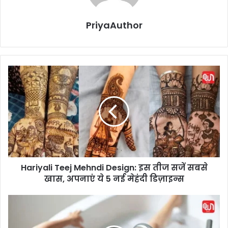
PriyaAuthor
H
a
r
i
y
a
l
i
T
Hariyali Teej Mehndi Design: इस तीज सजें सबसे
e
खास, अपनाएं ये 5 नई मेहंदी डिज़ाइन्स
e
j
M
S
e
o
h
u