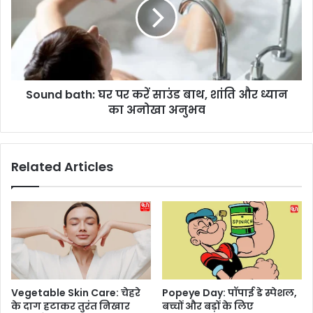
n
n
d
d
i
b
D
a
e
t
s
h
i
Sound bath: घर पर करें साउंड बाथ, शांति और ध्यान
:
g
का अनोखा अनुभव
घ
n
र
:
प
इ
र
Related Articles
स
क
ती
रें
ज
सा
स
उं
जें
ड
स
बा
ब
थ
से
,
खा
शां
Vegetable Skin Care: चेहरे
Popeye Day: पॉपाई डे स्पेशल,
स
ति
के दाग हटाकर तुरंत निखार
बच्चों और बड़ों के लिए
,