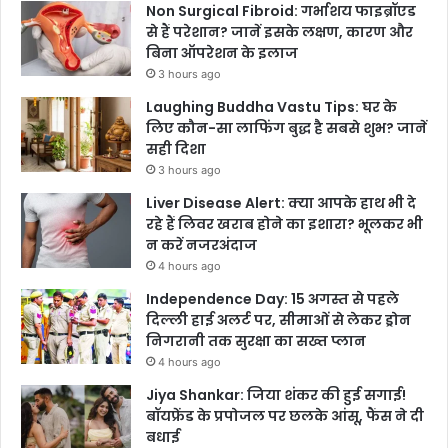
Non Surgical Fibroid: गर्भाशय फाइब्रॉएड
से हैं परेशान? जानें इसके लक्षण, कारण और
बिना ऑपरेशन के इलाज
3 hours ago
Laughing Buddha Vastu Tips: घर के
लिए कौन-सा लाफिंग बुद्ध है सबसे शुभ? जानें
सही दिशा
3 hours ago
Liver Disease Alert: क्या आपके हाथ भी दे
रहे हैं लिवर खराब होने का इशारा? भूलकर भी
न करें नजरअंदाज
4 hours ago
Independence Day: 15 अगस्त से पहले
दिल्ली हाई अलर्ट पर, सीमाओं से लेकर ड्रोन
निगरानी तक सुरक्षा का सख्त प्लान
4 hours ago
Jiya Shankar: जिया शंकर की हुई सगाई!
बॉयफ्रेंड के प्रपोजल पर छलके आंसू, फैंस ने दी
बधाई