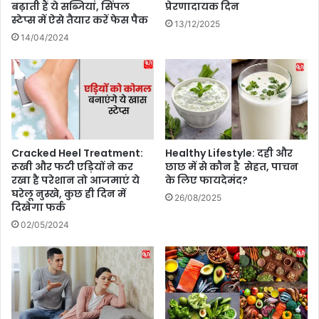
औ
बढ़ाती हैं ये सब्जियां, सिंपल
प्रेरणादायक दिन
अ
र
स्टेप्स में ऐसे तैयार करें फेस पैक
13/12/2025
प
ध्या
14/04/2024
ना
न
एं
का
ये
अ
5
नो
न
खा
ई
अ
मे
नु
हं
भ
Cracked Heel Treatment:
Healthy Lifestyle: दही और
दी
व
रूखी और फटी एड़ियों ने कर
छाछ में से कौन है सेहत, पाचन
डि
रखा है परेशान तो आजमाएं ये
के लिए फायदेमंद?
घरेलू नुस्खे, कुछ ही दिन में
ज़ा
26/08/2025
दिखेगा फर्क
इ
न्स
02/05/2024