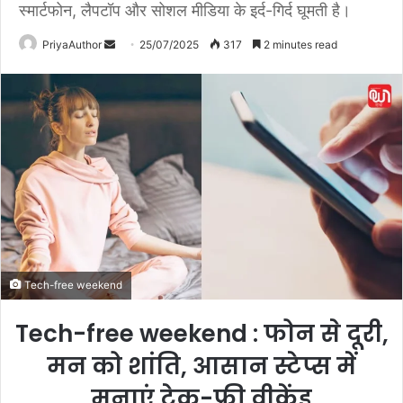
स्मार्टफोन, लैपटॉप और सोशल मीडिया के इर्द-गिर्द घूमती है।
PriyaAuthor
S
25/07/2025
317
2 minutes read
e
n
d
a
n
e
m
a
i
l
Tech-free weekend
Tech-free weekend : फोन से दूरी,
मन को शांति, आसान स्टेप्स में
मनाएं टेक-फ्री वीकेंड