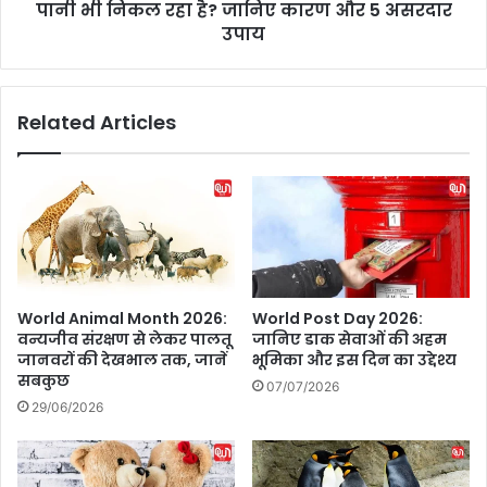
बा
पानी भी निकल रहा है? जानिए कारण और 5 असरदार
o
ही
k
उपाय
!
e
बा
r
द
W
Related Articles
ल
a
फ
t
टे
e
,
r
प
L
हा
e
ड़
a
टू
k
टे
:
World Animal Month 2026:
World Post Day 2026:
औ
कु
वन्यजीव संरक्षण से लेकर पालतू
जानिए डाक सेवाओं की अहम
र
क
जानवरों की देखभाल तक, जानें
भूमिका और इस दिन का उद्देश्य
1
र
सबकुछ
07/07/2026
3
से
29/06/2026
मौ
भा
तें
प
,
के
क्यों
सा