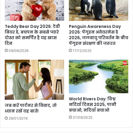
कु
थ
द
पा
र
नी
त
भी
Teddy Bear Day 2026: टेडी
Penguin Awareness Day
के
नि
बियर डे, बचपन के सबसे प्यारे
2026: पेंगुइन अवेयरनेस डे
आ
दोस्त को समर्पित है यह खास
2026, जलवायु परिवर्तन के बीच
क
गे
दिन
पेंगुइन संरक्षण की जरूरत
ल
ध
र
09/06/2026
17/12/2025
रा
हा
शा
है
यी
?
हो
जा
ती
नि
स
ए
र
का
World Rivers Day: विश्व
का
र
नदियाँ दिवस 2025, पानी
जब करें पार्टनर से विवाद, तो
रें
ण
बचाओ, नदियाँ बचाओ
ध्यान रखें यह बातें!
?
औ
27/09/2025
र
29/01/2016
5
अ