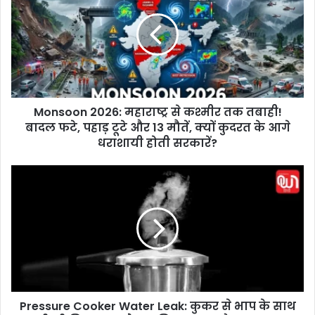
n
s
o
o
n
2
0
Monsoon 2026: महाराष्ट्र से कश्मीर तक तबाही!
2
बादल फटे, पहाड़ टूटे और 13 मौतें, क्यों कुदरत के आगे
6
:
धराशायी होती सरकारें?
म
हा
P
रा
r
ष्ट्र
e
से
s
क
s
श्मी
u
र
r
त
e
क
C
त
Pressure Cooker Water Leak: कुकर से भाप के साथ
o