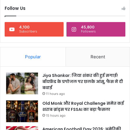
स
Follow Us
र
दा
र
4,100
45,800
उ
Subscribers
Followers
पा
य
Popular
Recent
Jiya Shankar: जिया शंकर की हुई सगाई!
बॉयफ्रेंड के प्रपोजल पर छलके आंसू, फैंस ने दी
बधाई
11 hours ago
Old Monk और Royal Challenge समेत कई
शराब ब्रांड्स पर FSSAI का बड़ा फैसला
15 hours ago
American Football Day 2026: अमेरिकी